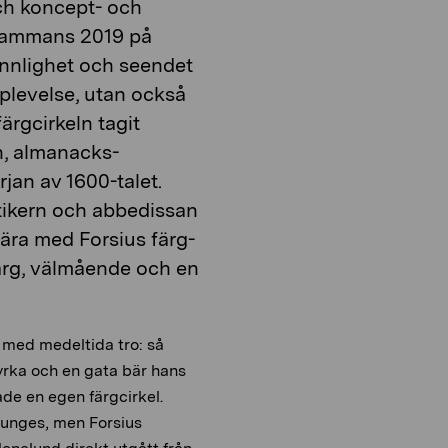
o
ch koncept- och
i
n
o
llsammans 2019 på
n
sinnlighet och seendet
upplevelse, utan också
färgcirkeln tagit
n, almanacks-
jan av 1600-talet.
ystikern och abbedissan
lära med Forsius färg-
färg, välmående och en
 med medeltida tro: så
kyrka och en gata bär hans
de en egen färgcirkel.
 Runges, men Forsius