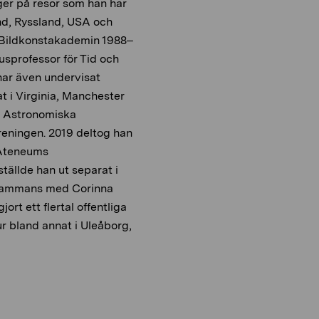
er på resor som han har
and, Ryssland, USA och
ör Bildkonstakademin 1988–
tusprofessor
för Tid och
har även undervisat
 i Virginia, Manchester
i Astronomiska
reningen.
2019 deltog han
 Ateneums
ställde han ut separat i
llsammans med Corinna
gjort ett flertal offentliga
ur bland annat i Uleåborg,