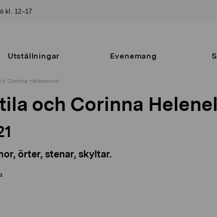
sö kl. 12–17
Utställningar
Evenemang
S
 och Corinna Helenelund
ttila och Corinna Helene
21
r, örter, stenar, skyltar.
a