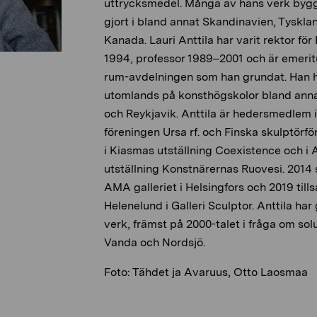
uttrycksmedel. Många av hans verk bygg
gjort i bland annat Skandinavien, Tyskl
Kanada. Lauri Anttila har varit rektor f
1994, professor 1989–2001 och är emeri
rum-avdelningen
som han grundat.
Han 
utomlands på konsthögskolor bland annat
och Reykjavik. Anttila
är hedersmedlem 
föreningen
Ursa
rf
. och
Finska
skulptörfö
i
Kiasmas
utställning
Coexistence
och i
utställning
Konstnärernas Ruovesi
. 2014 
AMA galleriet i Helsingfors och 2019 ti
Helenelund i Galleri
Sculptor
. Anttila har 
verk, främst på 2000-talet i fråga om sol
Vanda och Nordsjö.
Foto: Tähdet ja Avaruus, Otto Laosmaa