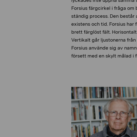
lyckades inte uppnå samma sta
Forsius färgcirkel i fråga om
ständig process. Den består a
existens och tid. Forsius har 
brett färglöst fält. Horisontal
Vertikalt går ljustonerna från
Forsius använde sig av namn 
försett med en skylt målad i