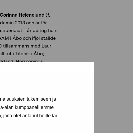
 Corinna Helenelund
(f.
demin 2013 och är för
-stipendiat. I år deltog hon
i
AM i Åbo och ifjol ställde
19 tillsammans med Lauri
ällt ut
i
Titanik
i Åbo;
skland; Norrköpings
The Community
i Paris och
York.
2018 var hon HIAP
även vistats som
burg och Berlin. Helenelund
inaisuuksien tukemiseen ja
m av en blåvit busshållplats,
kka-alan kumppaneillemme
ärg är något hon återkommer
ativt och långsamt arbete.
joita olet antanut heille tai
knådade och
psligad tid, former och