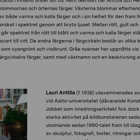
tus i Finland under sin tid. Rent tekniskt har Anttila och He
 blommornas och örternas färger. Växterna blommar efterhand, 
v både varma och kalla färger och i sin helhet för den fram fr
forskat i spektret genom att bryta ljuset. Mellan rött, gult oc
t går spektret från rött till blått och varma och kalla färger stå
 svart till vitt. De andra färgerna i färgcirkeln består av olika
som cyangrönt och violbrunt. Gråa nyanser har uppnåtts via 
 färgcirkelns färger, samt med växtnamn och en beskrivning 
Lauri Anttila
(f. 1938) utexaminerades so
vid Aalto-universitetet (dåvarande Konsti
Jobbet som inredningsarkitekt fick dock 
starka aktivitet på bildkonstarenan seda
utomlands sedan 1990-talet fram till ida
av
skulptur, fotografi, texter, ritningar oc