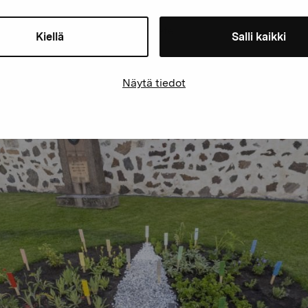
formlöshet i det så kallade inre livet ä
hennes arbete.
Kiellä
Salli kaikki
Foto: Sergio Urbina
Näytä tiedot