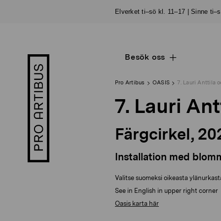
Skip
Elverket ti–sö kl. 11–17 | Sinne ti–
to
content
Besök oss
Open
Pro
sub
Artibus
navigation
logo
Pro Artibus
OASIS
7. Lauri Anttila
7. Lauri An
Färgcirkel, 20
Installation med blommo
Valitse suomeksi oikeasta ylänurkast
See in English in upper right corner
Oasis karta här