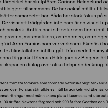
 färgcirkel har skulptören Corinna Helenelund o
ttila gjort tillsammans. De har också ställt ut ti
rtsätter samarbetet här. Båda har stark fokus på 
r. De visar att trädgården inte bara är en visuell 
ch smakrik. Anttila har i sitt solur som finns intill 
en, prästen, matematikern, astronomen, astrologe
gfrid Aron Forsius som var verksam i Ekenäs i bör
n textilinstallation intill utgått från medeltidsm
denna färgcirkel förenas Hildegard av Bingens ört
la skapar en dialog över olika tidsperioder kring 
idens främsta forskare som förenade vetenskapligt tänkande
sten över Forsius står alldeles intill färgcirkeln vid Ekenäs 
annat ritningar med människans plats i kosmos samt utarbeta
om 100 år före Newtons färgteori och 200 år före Goethes och