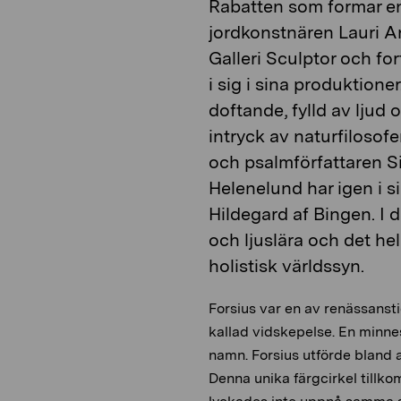
Rabatten som formar en
jordkonstnären Lauri An
Galleri Sculptor och fo
i sig i sina produktione
doftande, fylld av ljud o
intryck av naturfilosof
och psalmförfattaren Si
Helenelund har igen i si
Hildegard af Bingen. I 
och ljuslära och det he
holistisk världssyn.
Forsius var en av renässanst
kallad vidskepelse. En minnes
namn. Forsius utförde bland 
Denna unika färgcirkel tillk