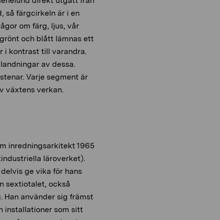
lenelund direkt utgått från
så färgcirkeln är i en
ågor om färg, ljus, vår
h grönt och blått lämnas ett
r i kontrast till varandra.
 blandningar av dessa.
stenar. Varje segment är
av växtens verkan.
m inredningsarkitekt 1965
ndustriella läroverket).
delvis ge vika för hans
n sextiotalet, också
g. Han använder sig främst
h installationer som sitt