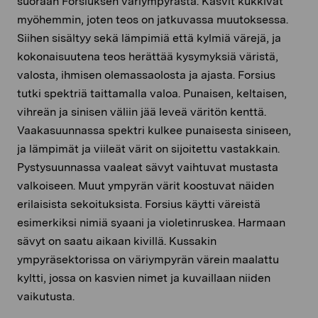
suoraan Forsiuksen väriympyrästä. Kasvit kukkivat
myöhemmin, joten teos on jatkuvassa muutoksessa.
Siihen sisältyy sekä lämpimiä että kylmiä värejä, ja
kokonaisuutena teos herättää kysymyksiä väristä,
valosta, ihmisen olemassaolosta ja ajasta. Forsius
tutki spektriä taittamalla valoa. Punaisen, keltaisen,
vihreän ja sinisen väliin jää leveä väritön kenttä.
Vaakasuunnassa spektri kulkee punaisesta siniseen,
ja lämpimät ja viileät värit on sijoitettu vastakkain.
Pystysuunnassa vaaleat sävyt vaihtuvat mustasta
valkoiseen. Muut ympyrän värit koostuvat näiden
erilaisista sekoituksista. Forsius käytti väreistä
esimerkiksi nimiä syaani ja violetinruskea. Harmaan
sävyt on saatu aikaan kivillä. Kussakin
ympyräsektorissa on väriympyrän värein maalattu
kyltti, jossa on kasvien nimet ja kuvaillaan niiden
vaikutusta.