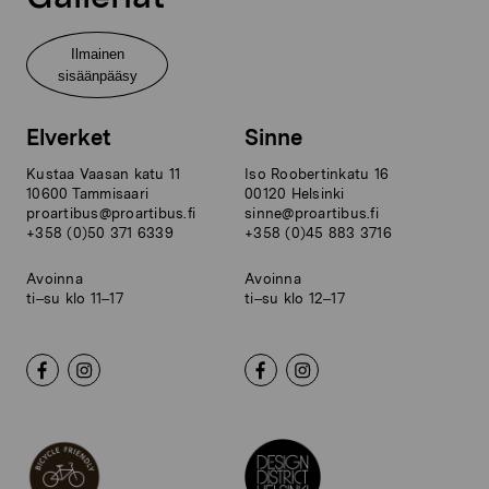
Ilmainen
sisäänpääsy
Elverket
Sinne
Kustaa Vaasan katu 11
Iso Roobertinkatu 16
10600 Tammisaari
00120 Helsinki
proartibus@proartibus.fi
sinne@proartibus.fi
+358 (0)50 371 6339
+358 (0)45 883 3716
Avoinna
Avoinna
ti–su klo 11–17
ti–su klo 12–17