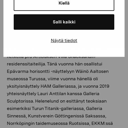
Kiellä
Salli kaikki
Kuvanveistäjä ja installaatiotaiteilija Corinna
Näytä tiedot
Helenelund
(s. 1985) on valmistunut
Kuvataideakatemiasta vuonna 2013. Hän on tällä
hetkellä pro Artibuksen Villa Snäcksundin
residenssitaiteilija. Tänä vuonna hän osallistui
Epävarma horisontti -näyttelyyn Wäinö Aaltosen
museossa Turussa, viime vuonna hänellä oli
yksityisnäyttely HAM Galleriassa, ja vuonna 2019
yhteisnäyttely Lauri Anttilan kanssa Galleria
Sculptorissa. Helenelund on esittänyt teoksiaan
esimerkiksi Turun Titanik-galleriassa, Galleria
Sinnessä, Kunstverein Göttingenissä Saksassa,
Norrköpingin taidemuseossa Ruotsissa, EKKM:ssä