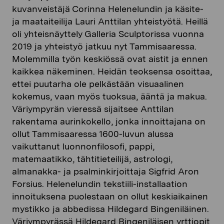
kuvanveistäjä Corinna Helenelundin ja käsite-
ja maataiteilija Lauri Anttilan yhteistyötä. Heillä
oli yhteisnäyttely Galleria Sculptorissa vuonna
2019 ja yhteistyö jatkuu nyt Tammisaaressa.
Molemmilla työn keskiössä ovat aistit ja ennen
kaikkea näkeminen. Heidän teoksensa osoittaa,
ettei puutarha ole pelkästään visuaalinen
kokemus, vaan myös tuoksua, ääntä ja makua.
Väriympyrän vieressä sijaitsee Anttilan
rakentama aurinkokello, jonka innoittajana on
ollut Tammisaaressa 1600-luvun alussa
vaikuttanut luonnonfilosofi, pappi,
matemaatikko, tähtitieteilijä, astrologi,
almanakka- ja psalminkirjoittaja Sigfrid Aron
Forsius. Helenelundin tekstiili-installaation
innoituksena puolestaan on ollut keskiaikainen
mystikko ja abbedissa Hildegard Bingeniläinen.
Väriympyrässä Hildegard Bingeniläisen yrttiopit