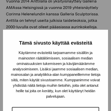
Vuonna 2014 Anttilalla oli yksityisnäyttely Galleria
AMAssa Helsingissä ja vuonna 2019 yhteisnäyttely
Corinna Helenelundin kanssa Galleria Sculptorissa.
Anttila on tehnyt useita julkisia taideteoksia, jotka
2000-luvulla ovat olleet pääasiassa aurinkokelloja.
Niitä on muun muassa Oulussa, Vantaalla ja
Vuosaaressa.
Tämä sivusto käyttää evästeitä
Kuva: Tähdet ja Avaruus, Otto Laosmaa
Käytämme evästeitä tarjoamamme sisällön ja
mainosten räätälöimiseen, sosiaalisen median
ominaisuuksien tukemiseen ja kävijämäärämme
analysoimiseen. Lisäksi jaamme sosiaalisen median,
mainosalan ja analytiikka-alan kumppaneillemme tietoja
siitä, miten käytät sivustoamme. Kumppanimme voivat
yhdistää näitä tietoja muihin tietoihin, joita olet antanut
heille tai joita on kerätty, kun olet käyttänyt heidän
palvelujaan.