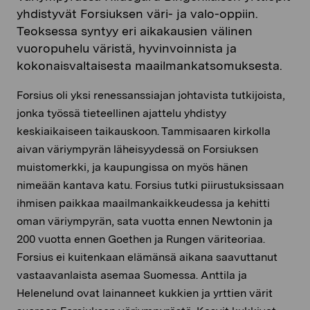
yhdistyvät Forsiuksen väri- ja valo-oppiin.
Teoksessa syntyy eri aikakausien välinen
vuoropuhelu väristä, hyvinvoinnista ja
kokonaisvaltaisesta maailmankatsomuksesta.
Forsius oli yksi renessanssiajan johtavista tutkijoista,
jonka työssä tieteellinen ajattelu yhdistyy
keskiaikaiseen taikauskoon. Tammisaaren kirkolla
aivan väriympyrän läheisyydessä on Forsiuksen
muistomerkki, ja kaupungissa on myös hänen
nimeään kantava katu. Forsius tutki piirustuksissaan
ihmisen paikkaa maailmankaikkeudessa ja kehitti
oman väriympyrän, sata vuotta ennen Newtonin ja
200 vuotta ennen Goethen ja Rungen väriteoriaa.
Forsius ei kuitenkaan elämänsä aikana saavuttanut
vastaavanlaista asemaa Suomessa. Anttila ja
Helenelund ovat lainanneet kukkien ja yrttien värit