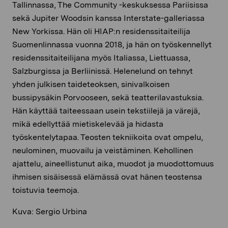
Tallinnassa, The Community -keskuksessa Pariisissa
sekä Jupiter Woodsin kanssa Interstate-galleriassa
New Yorkissa. Hän oli HIAP:n residenssitaiteilija
Suomenlinnassa vuonna 2018, ja hän on työskennellyt
residenssitaiteilijana myös Italiassa, Liettuassa,
Salzburgissa ja Berliinissä. Helenelund on tehnyt
yhden julkisen taideteoksen, sinivalkoisen
bussipysäkin Porvooseen, sekä teatterilavastuksia.
Hän käyttää taiteessaan usein tekstiilejä ja värejä,
mikä edellyttää mietiskelevää ja hidasta
työskentelytapaa. Teosten tekniikoita ovat ompelu,
neulominen, muovailu ja veistäminen. Kehollinen
ajattelu, aineellistunut aika, muodot ja muodottomuus
ihmisen sisäisessä elämässä ovat hänen teostensa
toistuvia teemoja.
Kuva: Sergio Urbina