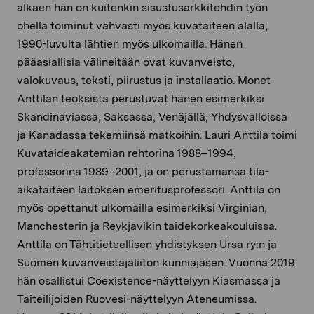
alkaen hän on kuitenkin sisustusarkkitehdin työn
ohella toiminut vahvasti myös kuvataiteen alalla,
1990-luvulta lähtien myös ulkomailla. Hänen
pääasiallisia välineitään ovat kuvanveisto,
valokuvaus, teksti, piirustus ja installaatio. Monet
Anttilan teoksista perustuvat hänen esimerkiksi
Skandinaviassa, Saksassa, Venäjällä, Yhdysvalloissa
ja Kanadassa tekemiinsä matkoihin. Lauri Anttila toimi
Kuvataideakatemian rehtorina 1988–1994,
professorina 1989–2001, ja on perustamansa tila-
aikataiteen laitoksen emeritusprofessori. Anttila on
myös opettanut ulkomailla esimerkiksi Virginian,
Manchesterin ja Reykjavikin taidekorkeakouluissa.
Anttila on Tähtitieteellisen yhdistyksen Ursa ry:n ja
Suomen kuvanveistäjäliiton kunniajäsen. Vuonna 2019
hän osallistui Coexistence-näyttelyyn Kiasmassa ja
Taiteilijoiden Ruovesi-näyttelyyn Ateneumissa.