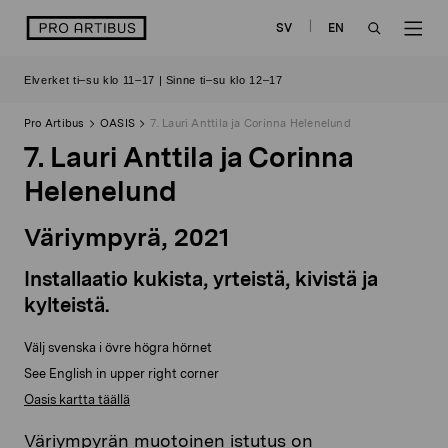
Siirry
logo
SV
EN
sisältöön
OPEN
OP
Elverket ti–su klo 11–17 | Sinne ti–su klo 12–17
SEARCH
NAV
Pro Artibus
OASIS
7. Lauri Anttila ja Corinna Helenelund
7. Lauri Anttila ja Corinna
Helenelund
Väriympyrä, 2021
Installaatio kukista, yrteistä, kivistä ja
kylteistä.
Välj svenska i övre högra hörnet
See English in upper right corner
Oasis kartta täällä
Väriympyrän muotoinen istutus on