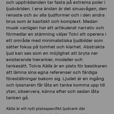
och uppträdanden tar fasta på extrema poler i
ljudvärlden. I ena ändan är det sinusvågen, den
renaste och av alla ljudformer och i den andra
brus som
är kaotiskt och komplext. Medan
musik vanligen har ett artikulerat narrativ och
förmedlar en stämning väljer
Tolvi
att operera i
ett område med minimalistiska ljudbilder som
sätter fokus på tomhet och klarhet. Abstrakta
ljud kan ses som en möjlighet att bryta ner
existerande hierarkier, modeller och
tankesätt.
Tolvis
Källa
är en plats för besökaren
att lämna sina egna referenser och färdiga
föreställningar bakom sig. Ljudet är en ingång
och lyssnaren får låta en tanke komma upp till
ytan, observera, känna efter och sedan låta
tanken gå.
Källa
är ett nytt platsspecifikt ljudverk där