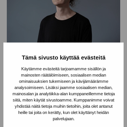
Antti
Tolvi
(f.
19
77
) bor och arbetar i Kimito. Sedan
Tämä sivusto käyttää evästeitä
2002 Han har varit verksam på den finska
Käytämme evästeitä tarjoamamme sisällön ja
undergroundscenen för ljudkonst och har blivit något
mainosten räätälöimiseen, sosiaalisen median
av en central karaktär. Han har uppträtt och ställt ut
ominaisuuksien tukemiseen ja kävijämäärämme
runtom i Finland samt turnerat internationellt. Han har
analysoimiseen. Lisäksi jaamme sosiaalisen median,
gett ut 14 soloskivor och medverkat på ett femtiotal
mainosalan ja analytiikka-alan kumppaneillemme tietoja
siitä, miten käytät sivustoamme. Kumppanimme voivat
andra skivor. Han har även komponerat och musicerat
yhdistää näitä tietoja muihin tietoihin, joita olet antanut
för film, dans och teater. Sedan 2014 har
heille tai joita on kerätty, kun olet käyttänyt heidän
Antti
Tolvi
varit organisatör för
palvelujaan.
ljudkonstfestivalen
Kiilan
Äänipäivät
.