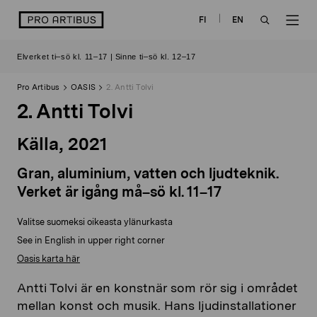
Skip
logo
FI
EN
to
OPEN
OP
content
Elverket ti–sö kl. 11–17 | Sinne ti–sö kl. 12–17
SEARCH
NAV
Pro Artibus
OASIS
2. Antti Tolvi
2. Antti Tolvi
Källa, 2021
G
ran
, aluminium, vatten och ljudtekn
ik.
Verket är igång må–sö kl. 11–17
Valitse suomeksi oikeasta ylänurkasta
See in English in upper right corner
Oasis karta här
Antti
Tolvi
är en konstnär som rör sig i området
mellan konst och musik. Hans ljudinstallationer