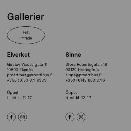
Gallerier
Fritt
inträde
Elverket
Sinne
Gustav Wasas gata 11
Stora Robertsgatan 16
10600 Ekenäs
00120 Helsingfors
proartibus@proartibus.fi
sinne@proartibus.fi
+358 (0)50 371 6339
+358 (0)45 883 3716
Öppet
Öppet
ti–sö kl. 11–17
ti–sö kl. 12–17