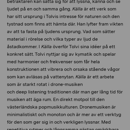
betraktaren kan sätta sig för att lyssna, känna och se
ljudet på en och samma gång.
Källa
är ett verk som
har sitt ursprung i
Tolvis
intresse för naturen och den
tystnad som finns att hämta där. Han lyfter fram vikten
av att ta fasta på ljudens ursprung. Vad som sätter
material i rörelse och vilka typer av ljud de
åstadkommer. I
Källa
överför
Tolvi
sina idéer på ett
konkret sätt.
Tolvi
nyttjar sig av
kymatik
och spelar
med harmonier och frekvenser som får hela
konstruktionen att vibrera och orsaka stående vågor
som kan avläsas på vattenytan.
Källa
är ett arbete
som är starkt rotat i drone-musiken
och
deep
listening
traditionen där man ger lång tid för
musiken att äga rum. En direkt motpol till den
västerländska popmusikkulturen.
Dronemusiken
är
minimalistiskt och monoton och är mer av ett verktyg
för den som ger sig in och verkligen lyssnar. Med
repetitiva rytmer och långsamma nästan omärkbara