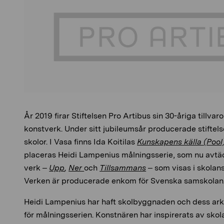
År 2019 firar Stiftelsen Pro Artibus sin 30-åriga tillv
konstverk. Under sitt jubileumsår producerade stiftelsen
skolor. I Vasa finns Ida Koitilas
Kunskapens källa (Pool
placeras Heidi Lampenius målningsserie, som nu avtäc
verk –
Upp
,
Ner
och
Tillsammans
– som visas i skolan
Verken är producerade enkom för Svenska samskolan
Heidi Lampenius har haft skolbyggnaden och dess ar
för målningsserien. Konstnären har inspirerats av sko