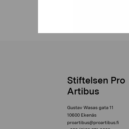
Stiftelsen Pro
Artibus
Gustav Wasas gata 11
10600 Ekenäs
proartibus@proartibus.fi