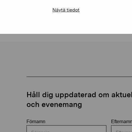
Näytä tiedot
Håll dig uppdaterad om aktuell
och evenemang
Förnamn
Efternam