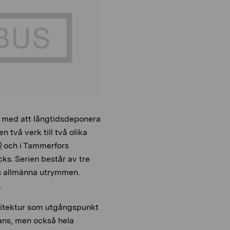
o
i
n
o
n
aro med att långtidsdeponera
 två verk till två olika
)
och i Tammerfors
ks. Serien består av tre
s allmänna utrymmen.
.
kitektur som utgångspunkt
lans, men också hela