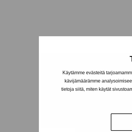
Käytämme evästeitä tarjoamamme 
kävijämäärämme analysoimiseen
tietoja siitä, miten käytät sivusto