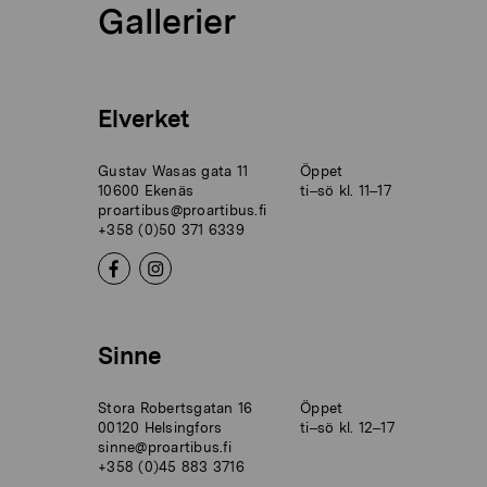
Gallerier
Elverket
Gustav Wasas gata 11
Öppet
10600 Ekenäs
ti–sö kl. 11–17
proartibus@proartibus.fi
+358 (0)50 371 6339
Sinne
Stora Robertsgatan 16
Öppet
00120 Helsingfors
ti–sö kl. 12–17
sinne@proartibus.fi
+358 (0)45 883 3716