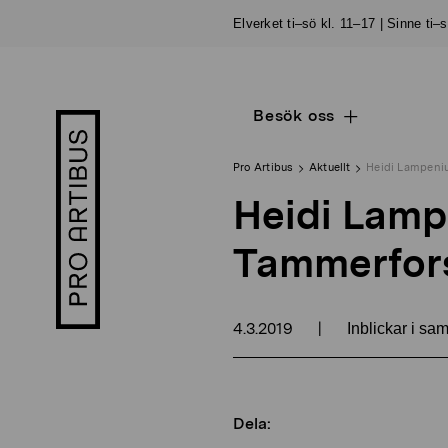
Skip
Elverket ti–sö kl. 11–17 | Sinne ti–
to
content
Besök oss
Open
Pro
sub
Artibus
navigation
logo
Pro Artibus
Aktuellt
Heidi Lampeni
Heidi Lamp
Tammerfor
4.3.2019
|
Inblickar i sa
Dela: