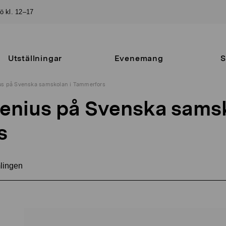
sö kl. 12–17
Utställningar
Evenemang
S
us på Svenska samskolan i Tammerfors
enius på Svenska samsk
s
mlingen