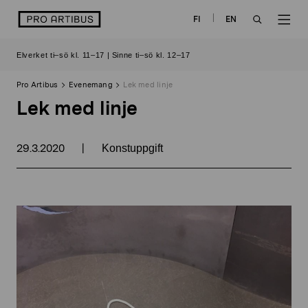
Skip
logo
FI
EN
to
OPEN
OP
content
Elverket ti–sö kl. 11–17 | Sinne ti–sö kl. 12–17
SEARCH
NAV
Pro Artibus
Evenemang
Lek med linje
Lek med linje
29.3.2020
|
Konstuppgift