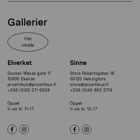
Gallerier
Fritt
inträde
Elverket
Sinne
Gustav Wasas gata 11
Stora Robertsgatan 16
10600 Ekenäs
00120 Helsingfors
proartibus@proartibus.fi
sinne@proartibus.fi
+358 (0)50 371 6339
+358 (0)45 883 3716
Öppet
Öppet
ti–sö kl. 11–17
ti–sö kl. 12–17