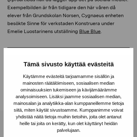
Exempelbilden är från tidigare den här våren då
elever från Grundskolan Norsen, Cygnaeus enheten
besökte Sinne för verkstaden Konstruera under
Emelie Luostarinens utställning
Blue Blue
.
Dela:
Tämä sivusto käyttää evästeitä
Facebook
Käytämme evästeitä tarjoamamme sisällön ja
mainosten räätälöimiseen, sosiaalisen median
Linkedin
ominaisuuksien tukemiseen ja kävijämäärämme
analysoimiseen. Lisäksi jaamme sosiaalisen median,
mainosalan ja analytiikka-alan kumppaneillemme tietoja
siitä, miten käytät sivustoamme. Kumppanimme voivat
yhdistää näitä tietoja muihin tietoihin, joita olet antanut
heille tai joita on kerätty, kun olet käyttänyt heidän
Stiftelsen Pro Artibus
palvelujaan.