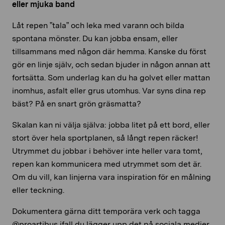
eller mjuka band
Låt repen ”tala” och leka med varann och bilda
spontana mönster. Du kan jobba ensam, eller
tillsammans med någon där hemma. Kanske du först
gör en linje själv, och sedan bjuder in någon annan att
fortsätta. Som underlag kan du ha golvet eller mattan
inomhus, asfalt eller grus utomhus. Var syns dina rep
bäst? På en snart grön gräsmatta?
Skalan kan ni välja själva: jobba litet på ett bord, eller
stort över hela sportplanen, så långt repen räcker!
Utrymmet du jobbar i behöver inte heller vara tomt,
repen kan kommunicera med utrymmet som det är.
Om du vill, kan linjerna vara inspiration för en målning
eller teckning.
Dokumentera gärna ditt temporära verk och tagga
@proartibus ifall du lägger upp det på sociala medier.