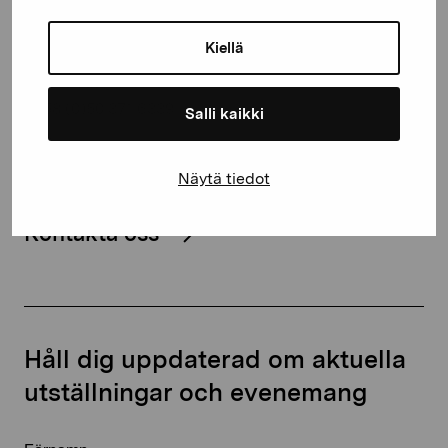
Gustav Wasas gata 11
Kiellä
10600 Ekenäs
proartibus@proartibus.fi
+358 (0)50 371 6339
Salli kaikki
Näytä tiedot
Kontakta oss
Håll dig uppdaterad om aktuella
utställningar och evenemang