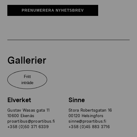
PRENUMERERA NYHETSBREV
Gallerier
Fritt
inträde
Elverket
Sinne
Gustav Wasas gata 11
Stora Robertsgatan 16
10600 Ekenäs
00120 Helsingfors
proartibus@proartibus.fi
sinne@proartibus.fi
+358 (0)50 371 6339
+358 (0)45 883 3716