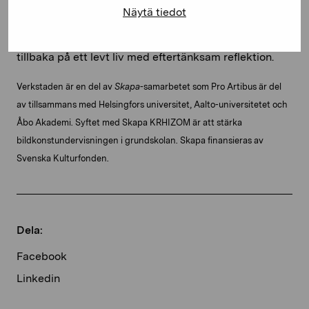
verkstäder som ordnas under hans utställning på
Näytä tiedot
Sinne, välkomnar han både yngre och äldre deltagare
– dem som drömmer om framtiden och dem som ser
tillbaka på ett levt liv med eftertänksam reflektion.
Verkstaden är en del av
Skapa
-samarbetet som Pro Artibus är del
av tillsammans med Helsingfors universitet, Aalto-universitetet och
Åbo Akademi. Syftet med Skapa KRHIZOM är att stärka
bildkonstundervisningen i grundskolan. Skapa finansieras av
Svenska Kulturfonden.
Dela:
Facebook
Linkedin