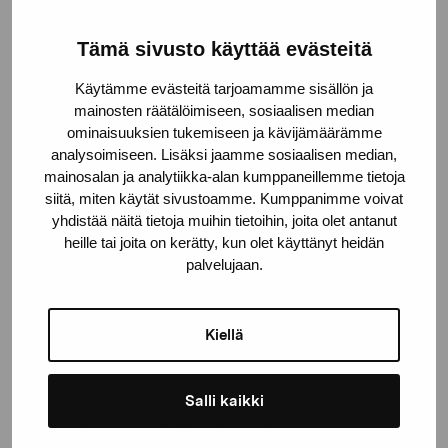
Lukas Malte Hoffmann
(f. 1984 i Tyskland) är en
konstnär bosatt i Helsingfors. Hans konstverk tar ofta
Tämä sivusto käyttää evästeitä
formen av installationer som skapas med hjälp av en
Käytämme evästeitä tarjoamamme sisällön ja
mängd olika material och tekniker. På sätt och vis är
mainosten räätälöimiseen, sosiaalisen median
Hoffmann en professionell amatör som strävar efter
ominaisuuksien tukemiseen ja kävijämäärämme
att upprätthålla sin nyfikenhet och utforska olika sätt
analysoimiseen. Lisäksi jaamme sosiaalisen median,
att arbeta med konst och uttrycka sig genom den. På
mainosalan ja analytiikka-alan kumppaneillemme tietoja
siitä, miten käytät sivustoamme. Kumppanimme voivat
senare tid har han lärt sig hur man arbetar med metall
yhdistää näitä tietoja muihin tietoihin, joita olet antanut
och textil, hur man odlar Scoby och hur man tillverkar
heille tai joita on kerätty, kun olet käyttänyt heidän
rep. Han är intresserad av att använda sin konst för
palvelujaan.
att skapa platser som gör det möjligt för människor
att få kontakt med känslor och minnen på samma sätt
som låtar, böcker eller filmer gör.
Kiellä
Vid sidan av sitt utställningsarbete har Hoffmann
undervisat vid Gerrit Rietveld Academy i Amsterdam
Salli kaikki
och Aalto-universitetet i Helsingfors. Till de