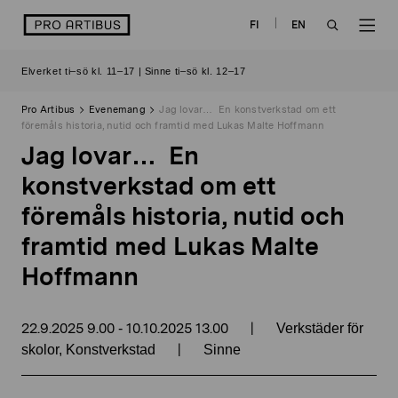
Skip
logo
FI
EN
to
OPEN
OP
content
Elverket ti–sö kl. 11–17 | Sinne ti–sö kl. 12–17
SEARCH
NAV
Pro Artibus
Evenemang
Jag lovar… En konstverkstad om ett
föremåls historia, nutid och framtid med Lukas Malte Hoffmann
Jag lovar… En
konstverkstad om ett
föremåls historia, nutid och
framtid med Lukas Malte
Hoffmann
22.9.2025
9.00
10.10.2025
13.00
|
-
Verkstäder för
|
skolor, Konstverkstad
Sinne