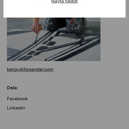
Näytä tiedot
bergvikforsander.com
Dela:
Facebook
Linkedin