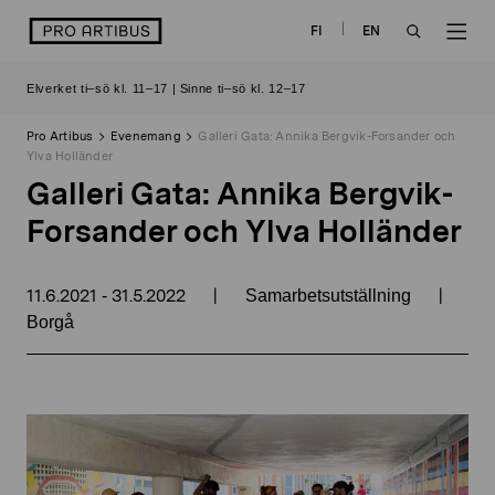
Skip
logo
FI
EN
to
OPEN
OP
content
Elverket ti–sö kl. 11–17 | Sinne ti–sö kl. 12–17
SEARCH
NAV
Pro Artibus
Evenemang
Galleri Gata: Annika Bergvik-Forsander och
Ylva Holländer
Galleri Gata: Annika Bergvik-
Forsander och Ylva Holländer
11.6.2021
31.5.2022
|
|
-
Samarbetsutställning
Borgå