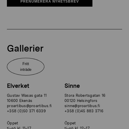
PRENUMERERA NYHETSBREV
Gallerier
Fritt
inträde
Elverket
Sinne
Gustav Wasas gata 11
Stora Robertsgatan 16
10600 Ekenäs
00120 Helsingfors
proartibus@proartibus.fi
sinne@proartibus.fi
+358 (0)50 371 6339
+358 (0)45 883 3716
Öppet
Öppet
ti–sö kl. 11–17
ti–sö kl. 12–17