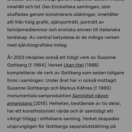
innehåll och tid. Den Enckellska samlingen, som
skaffades genom konstnärens släktingar, innehåller
allt från tidig grafik, självporträtt, porträtt av
familjemedlemmar och erotiska ämnen till italienska
landskap. Av central betydelse är de många verken
med självbiografiska inslag.
År 2023 inköptes också ett tidigt verk av Susanne
Gottberg (f. 1964). Verket
Utan titel
(1988)
kompletterar de verk av Gottberg som sedan tidigare
finns i samlingen. Under året har vi också mottagit
Susanne Gottbergs och Markus Kåhres (f. 1969)
monumentala samproduktion
Samtidigt någon
annanstans
(2019). Helheten, bestående av tio delar,
har ett konsthistoriskt värde och är samtidigt ett
viktigt tillägg i stiftelsens samling. Verket skapades
ursprungligen för Gottbergs separatutställning på