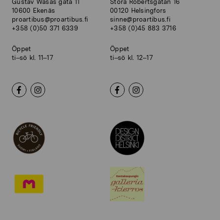
Gustav Wasas gata 11
Stora Robertsgatan 16
10600 Ekenäs
00120 Helsingfors
proartibus@proartibus.fi
sinne@proartibus.fi
+358 (0)50 371 6339
+358 (0)45 883 3716
Öppet
Öppet
ti–sö kl. 11–17
ti–sö kl. 12–17