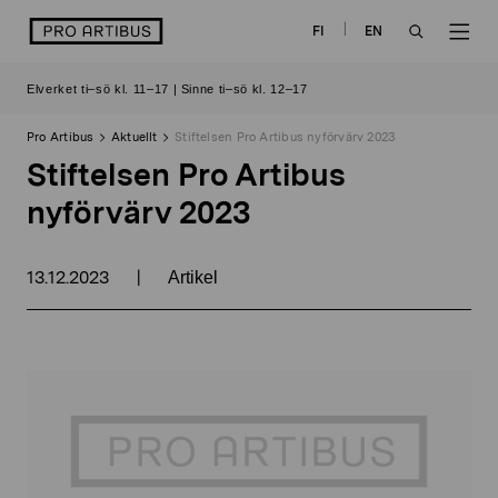
Skip
logo
FI
EN
to
OPEN
OP
content
Elverket ti–sö kl. 11–17 | Sinne ti–sö kl. 12–17
SEARCH
NAV
Pro Artibus
Aktuellt
Stiftelsen Pro Artibus nyförvärv 2023
Stiftelsen Pro Artibus
nyförvärv 2023
13.12.2023
|
Artikel