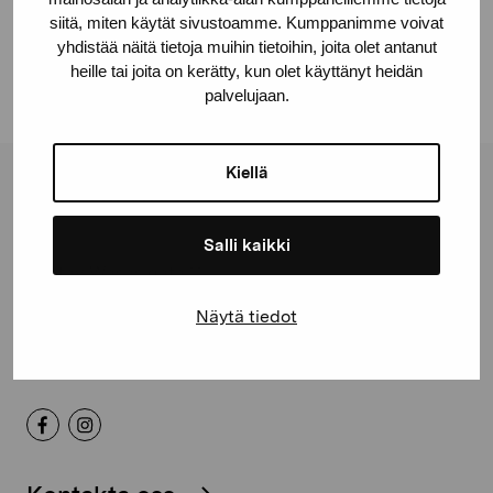
Facebook
siitä, miten käytät sivustoamme. Kumppanimme voivat
yhdistää näitä tietoja muihin tietoihin, joita olet antanut
Linkedin
heille tai joita on kerätty, kun olet käyttänyt heidän
palvelujaan.
Kiellä
Stiftelsen Pro Artibus
Salli kaikki
Gustav Wasas gata 11
10600 Ekenäs
Näytä tiedot
proartibus@proartibus.fi
+358 (0)50 371 6339