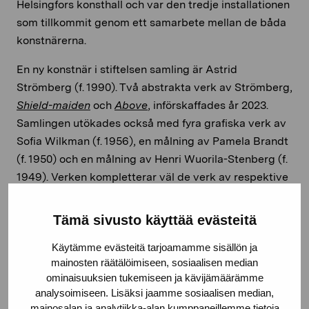
Helsingfors konsthall och var den tredje installationen
som tillkommit genom ett samarbete mellan de båda
konstnärerna.
En ny konstnär i stiftelsen samling är Astrid
Strömberg (f. 1990). Två abstrakta verk av Strömberg,
Shield-maiden
och
Above
, införskaffades år 2023.
Samlingen utökades också med fyra grafiska verk av
Sofia Wilkman (f. 1956), en målning av Pamela Brandt
(f. 1950) och en målning av Henri Wuorila-Stenberg (f.
1949). Verken kompletterar väl de verk av respektive
konstnär som sedan tidigare finns representerade i
samlingen. Sammantaget stärker 2023 års förvärv
Tämä sivusto käyttää evästeitä
andelen av både modern och samtida konst i
Käytämme evästeitä tarjoamamme sisällön ja
stiftelsens samling.
mainosten räätälöimiseen, sosiaalisen median
ominaisuuksien tukemiseen ja kävijämäärämme
Dela:
analysoimiseen. Lisäksi jaamme sosiaalisen median,
mainosalan ja analytiikka-alan kumppaneillemme tietoja