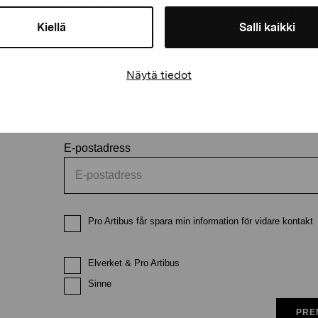
Håll dig uppdaterad om aktuell
Kiellä
Salli kaikki
och evenemang
Näytä tiedot
Förnamn
Efternam
E-postadress
Pro Artibus får spara min information för vidare kontakt
Elverket & Pro Artibus
Sinne
PRE