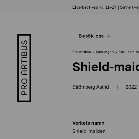
Skip
Elverket ti–sö kl. 11–17 | Sinne ti–
to
content
Besök oss
Open
Pro
sub
Artibus
navigation
logo
Pro Artibus
Samlingen
Sök i samli
Shield-mai
|
Strömberg Astrid
2022
Verkets namn
Shield-maiden