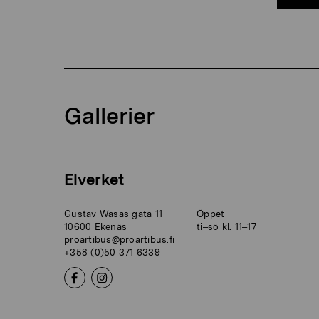
Gallerier
Elverket
Gustav Wasas gata 11
Öppet
10600 Ekenäs
ti–sö kl. 11–17
proartibus@proartibus.fi
+358 (0)50 371 6339