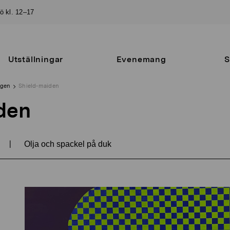
sö kl. 12–17
Utställningar
Evenemang
S
ngen
Shield-maiden
den
|
Olja och spackel på duk