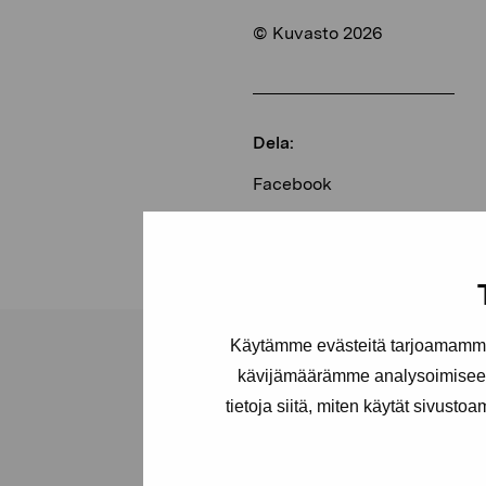
© Kuvasto 2026
Dela:
Facebook
Linkedin
Käytämme evästeitä tarjoamamme 
kävijämäärämme analysoimiseen
tietoja siitä, miten käytät sivusto
Stiftelsen Pro