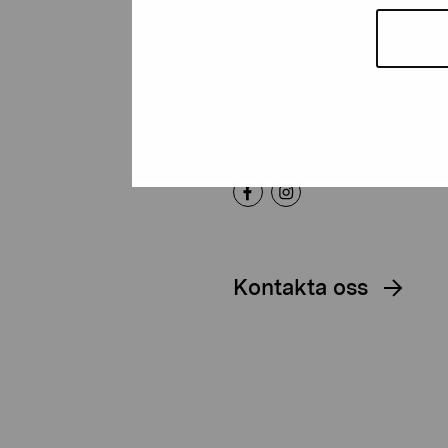
Artibus
Gustav Wasas gata 11
10600 Ekenäs
proartibus@proartibus.fi
+358 (0)50 371 6339
Kontakta oss