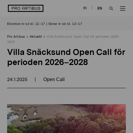
Skip
logo
FI
EN
to
OPEN
OP
content
Elverket ti–sö kl. 11–17 | Sinne ti–sö kl. 12–17
SEARCH
NAV
Pro Artibus
Aktuellt
Villa Snäcksund Open Call för perioden 2026–
2028
Villa Snäcksund Open Call för
perioden 2026–2028
24.1.2025
|
Open Call