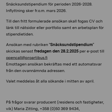
Snäcksundstipendium för perioden 2026-2028.
Inflyttning sker fr.o.m. mars 2026.
Till den fritt formulerade ansökan skall fogas CV och
länk till nätsidor eller portfolio samt en arbetsplan för
stipendietiden.
Ansökan med rubriken “
Snäcksundstipendium
”
skickas senast
fredagen
den 28.2
.2025
per e-post till
opencall@proartibus.fi
Emottagen ansökan bekräftas med ett automatsvar
från den ovannämnda adressen.
Valet meddelas åt alla sökande i mitten av april.
På frågor svarar producent (residens och fastigheter,
vik) Maria Zitting, +358 (0)50 369 9434,