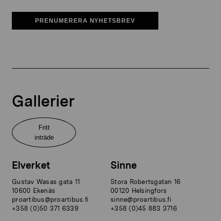
PRENUMERERA NYHETSBREV
Gallerier
Fritt
inträde
Elverket
Sinne
Gustav Wasas gata 11
Stora Robertsgatan 16
10600 Ekenäs
00120 Helsingfors
proartibus@proartibus.fi
sinne@proartibus.fi
+358 (0)50 371 6339
+358 (0)45 883 3716