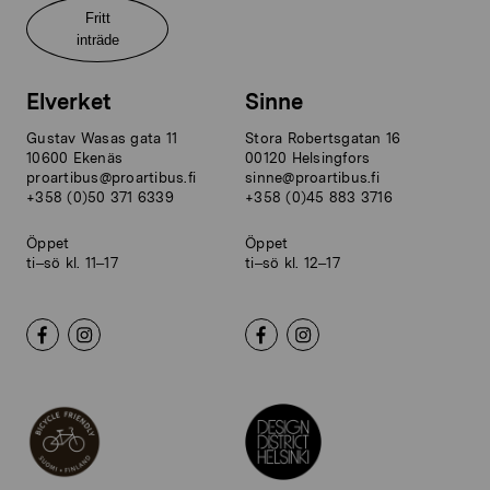
Fritt
inträde
Elverket
Sinne
Gustav Wasas gata 11
Stora Robertsgatan 16
10600 Ekenäs
00120 Helsingfors
proartibus@proartibus.fi
sinne@proartibus.fi
+358 (0)50 371 6339
+358 (0)45 883 3716
Öppet
Öppet
ti–sö kl. 11–17
ti–sö kl. 12–17