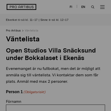
Skip
logo
FI
EN
to
OPEN
OP
content
Elverket ti–sö kl. 11–17 | Sinne ti–sö kl. 12–17
SEARCH
NAV
Pro Artibus
Väntelista
Väntelista
Open Studios Villa Snäcksund
under Bokkalaset i Ekenäs
Evenemanget är nu fullbokat, men det är möjligt att
anmäla sig till väntelista. Vi kontaktar dem som får
plats. Anmäl med max 2 personer.
Person 1
(Obligatoriskt)
Förnamn