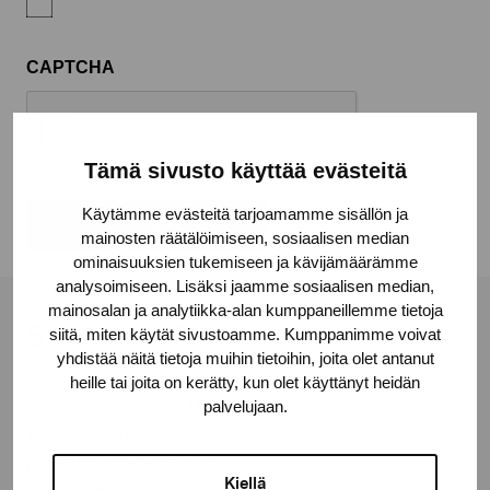
CAPTCHA
Tämä sivusto käyttää evästeitä
Käytämme evästeitä tarjoamamme sisällön ja
mainosten räätälöimiseen, sosiaalisen median
ominaisuuksien tukemiseen ja kävijämäärämme
analysoimiseen. Lisäksi jaamme sosiaalisen median,
mainosalan ja analytiikka-alan kumppaneillemme tietoja
Stiftelsen Pro Artibus
siitä, miten käytät sivustoamme. Kumppanimme voivat
yhdistää näitä tietoja muihin tietoihin, joita olet antanut
heille tai joita on kerätty, kun olet käyttänyt heidän
Gustav Wasas gata 11
palvelujaan.
10600 Ekenäs
proartibus@proartibus.fi
Kiellä