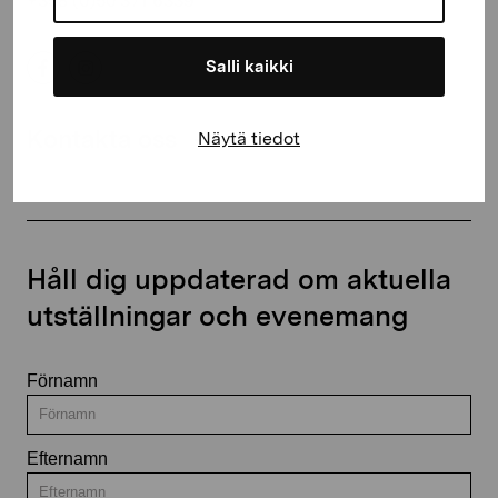
+358 (0)50 371 6339
Salli kaikki
Kontakta oss
Näytä tiedot
Håll dig uppdaterad om aktuella
utställningar och evenemang
Förnamn
Efternamn