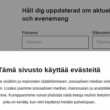
Håll dig uppdaterad om aktuell
och evenemang
Förnamn
Efternam
E-postadress
Tämä sivusto käyttää evästeitä
sisällön ja mainosten räätälöimiseen, sosiaalisen median om
Pro Artibus får spara min information för vidare kontakt
. Lisäksi jaamme sosiaalisen median, mainosalan ja analytii
amme. Kumppanimme voivat yhdistää näitä tietoja muihin tietoihin, 
Elverket & Pro Artibus
joita on kerätty, kun olet käyttänyt heidän palvelujaan.
Sinne