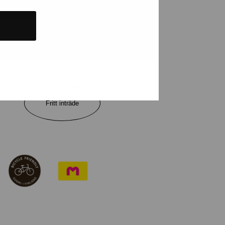
NUMERERA NYHETSBREV
Fritt inträde