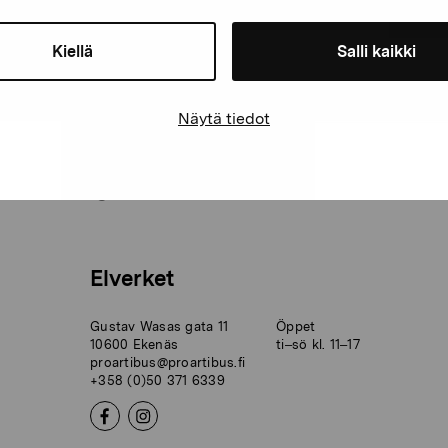
PRE
Kiellä
Salli kaikki
Näytä tiedot
Gallerier
Elverket
Gustav Wasas gata 11
Öppet
10600 Ekenäs
ti–sö kl. 11–17
proartibus@proartibus.fi
+358 (0)50 371 6339