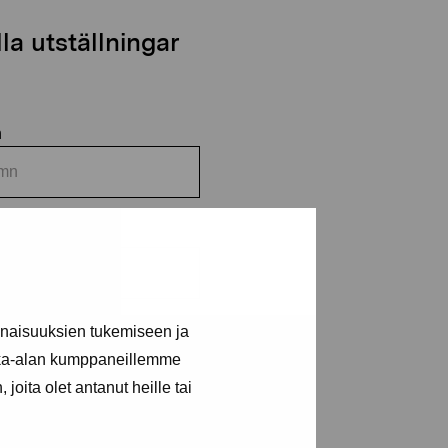
o
i
n
o
a utställningar
n
n
inaisuuksien tukemiseen ja
kka-alan kumppaneillemme
joita olet antanut heille tai