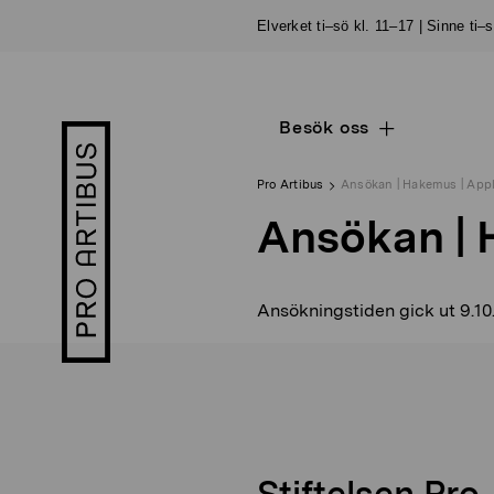
Skip
Elverket ti–sö kl. 11–17 | Sinne ti–
to
content
Besök oss
Open
Pro
sub
Artibus
navigation
logo
Pro Artibus
Ansökan | Hakemus | Appl
Ansökan | 
Ansökningstiden gick ut 9.10
Stiftelsen Pro