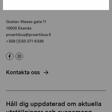
Stiftelsen Pro Artibus
Gustav Wasas gata 11
10600 Ekenäs
proartibus@proartibus.fi
+358 (0)50 371 6339
Kontakta oss
Håll dig uppdaterad om aktuella