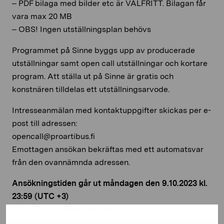
– PDF bilaga med bilder etc är VALFRITT. Bilagan får
vara max 20 MB
– OBS! Ingen utställningsplan behövs
Programmet på Sinne byggs upp av producerade
utställningar samt open call utställningar och kortare
program. Att ställa ut på Sinne är gratis och
konstnären tilldelas ett utställningsarvode.
Intresseanmälan med kontaktuppgifter skickas per e-
post till adressen:
opencall@proartibus.fi
Emottagen ansökan bekräftas med ett automatsvar
från den ovannämnda adressen.
Ansökningstiden går ut måndagen den 9.10.2023 kl.
23:59 (UTC +3)
Alla sökande meddelas per e-post i slutet av
november.