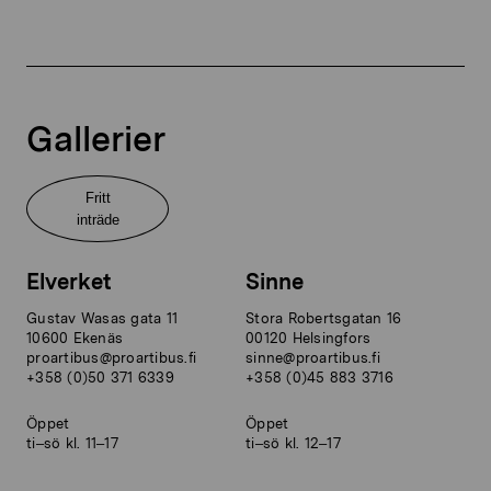
Gallerier
Fritt
inträde
Elverket
Sinne
Gustav Wasas gata 11
Stora Robertsgatan 16
10600 Ekenäs
00120 Helsingfors
proartibus@proartibus.fi
sinne@proartibus.fi
+358 (0)50 371 6339
+358 (0)45 883 3716
Öppet
Öppet
ti–sö kl. 11–17
ti–sö kl. 12–17