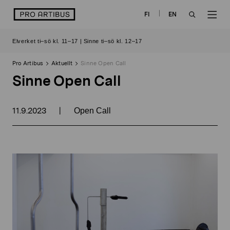
Skip
logo
FI
EN
to
OPEN
OP
content
Elverket ti–sö kl. 11–17 | Sinne ti–sö kl. 12–17
SEARCH
NAV
Pro Artibus
Aktuellt
Sinne Open Call
Sinne Open Call
11.9.2023
|
Open Call