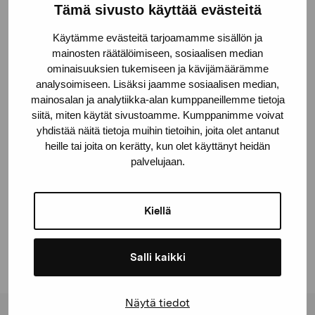
Tämä sivusto käyttää evästeitä
Sinnes bottenplan och bilder på utrymmet
Käytämme evästeitä tarjoamamme sisällön ja
mainosten räätälöimiseen, sosiaalisen median
För frågor kontakta:
ominaisuuksien tukemiseen ja kävijämäärämme
Markus Åström
analysoimiseen. Lisäksi jaamme sosiaalisen median,
markus.astrom@proartibus.fi
mainosalan ja analytiikka-alan kumppaneillemme tietoja
+358 (0)41 437 6728
siitä, miten käytät sivustoamme. Kumppanimme voivat
yhdistää näitä tietoja muihin tietoihin, joita olet antanut
heille tai joita on kerätty, kun olet käyttänyt heidän
palvelujaan.
Dela:
Kiellä
Facebook
Linkedin
Salli kaikki
Näytä tiedot