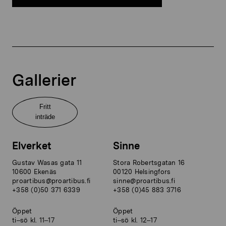
Gallerier
Fritt
inträde
Elverket
Sinne
Gustav Wasas gata 11
Stora Robertsgatan 16
10600 Ekenäs
00120 Helsingfors
proartibus@proartibus.fi
sinne@proartibus.fi
+358 (0)50 371 6339
+358 (0)45 883 3716
Öppet
Öppet
ti–sö kl. 11–17
ti–sö kl. 12–17