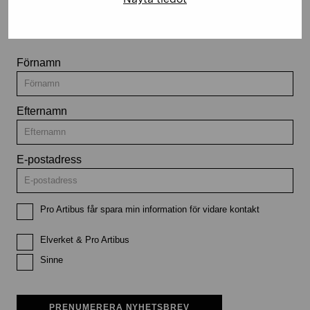
utställningar och evenemang
Förnamn
Efternamn
E-postadress
Pro Artibus får spara min information för vidare kontakt
Elverket & Pro Artibus
Sinne
PRENUMERERA NYHETSBREV