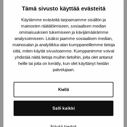
Tämä sivusto käyttää evästeitä
Stiftelsen Pro Artibus
Käytämme evästeitä tarjoamamme sisällön ja
mainosten räätälöimiseen, sosiaalisen median
ominaisuuksien tukemiseen ja kävijämäärämme
Gustav Wasas gata 11
analysoimiseen. Lisäksi jaamme sosiaalisen median,
10600 Ekenäs
mainosalan ja analytiikka-alan kumppaneillemme tietoja
proartibus@proartibus.fi
siitä, miten käytät sivustoamme. Kumppanimme voivat
+358 (0)50 371 6339
yhdistää näitä tietoja muihin tietoihin, joita olet antanut
heille tai joita on kerätty, kun olet käyttänyt heidän
palvelujaan.
Kiellä
Kontakta oss
Salli kaikki
Håll dig uppdaterad om aktuella
Näytä tiedot