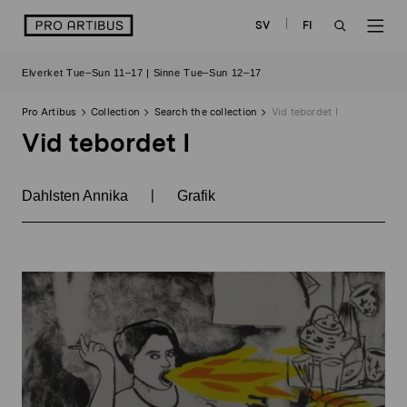
Skip
logo
SV
FI
to
OPEN
OP
content
Elverket Tue–Sun 11–17 | Sinne Tue–Sun 12–17
SEARCH
NAV
Pro Artibus
Collection
Search the collection
Vid tebordet I
Vid tebordet I
|
Dahlsten Annika
Grafik