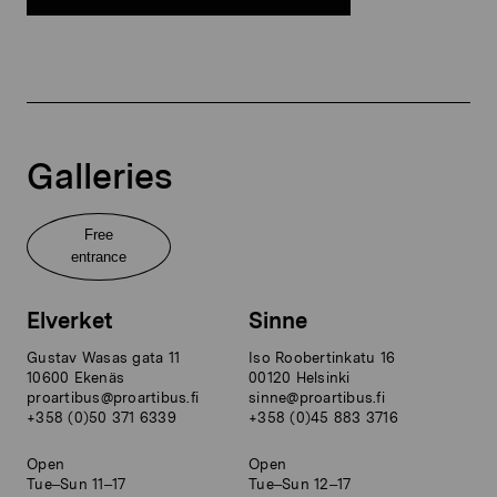
Galleries
Free
entrance
Elverket
Sinne
Gustav Wasas gata 11
Iso Roobertinkatu 16
10600 Ekenäs
00120 Helsinki
proartibus@proartibus.fi
sinne@proartibus.fi
+358 (0)50 371 6339
+358 (0)45 883 3716
Open
Open
Tue–Sun 11–17
Tue–Sun 12–17