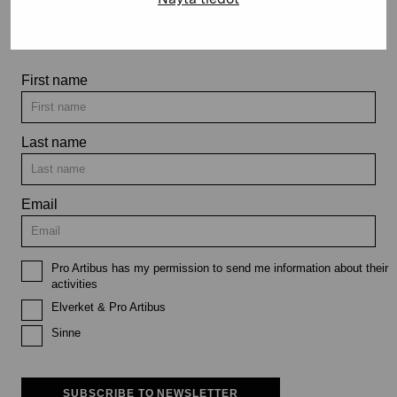
exhibitions and events
First name
Last name
Email
Pro Artibus has my permission to send me information about their
activities
Elverket & Pro Artibus
Sinne
SUBSCRIBE TO NEWSLETTER