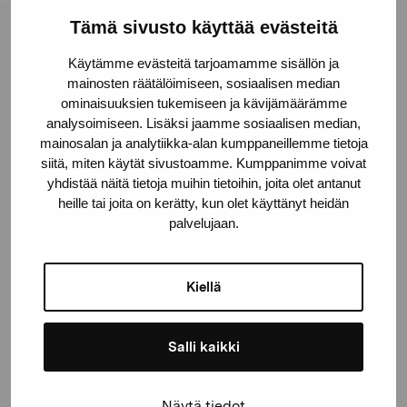
Tämä sivusto käyttää evästeitä
Pro Artibus Foundation
Käytämme evästeitä tarjoamamme sisällön ja
mainosten räätälöimiseen, sosiaalisen median
ominaisuuksien tukemiseen ja kävijämäärämme
Gustav Wasas gata 11
analysoimiseen. Lisäksi jaamme sosiaalisen median,
10600 Ekenäs
mainosalan ja analytiikka-alan kumppaneillemme tietoja
proartibus@proartibus.fi
siitä, miten käytät sivustoamme. Kumppanimme voivat
+358 (0)50 371 6339
yhdistää näitä tietoja muihin tietoihin, joita olet antanut
heille tai joita on kerätty, kun olet käyttänyt heidän
palvelujaan.
Kiellä
Contact us
Salli kaikki
Stay up-to-date on our
Näytä tiedot