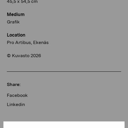
45,5 x 54,5 cm
Medium
Grafik
Location
Pro Artibus, Ekenäs
© Kuvasto 2026
Share:
Facebook
Linkedin