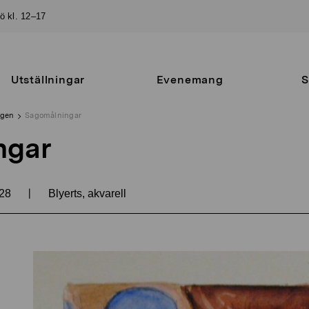
sö kl. 12–17
Utställningar
Evenemang
S
ngen
Sagomålningar
ngar
|
28
Blyerts, akvarell