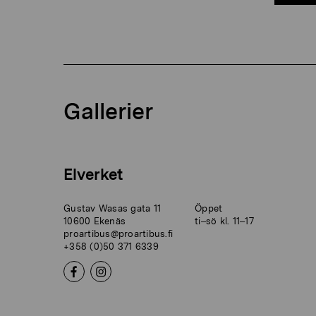
Gallerier
Elverket
Gustav Wasas gata 11
Öppet
10600 Ekenäs
ti–sö kl. 11–17
proartibus@proartibus.fi
+358 (0)50 371 6339