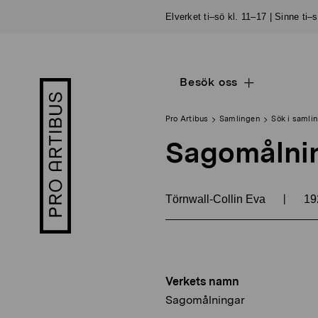
Skip
Elverket ti–sö kl. 11–17 | Sinne ti–
to
content
Besök oss
Open
Pro
sub
Artibus
navigation
logo
Pro Artibus
Samlingen
Sök i samli
Sagomålni
|
Törnwall-Collin Eva
19
Verkets namn
Sagomålningar