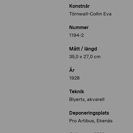
Konstnär
Törnwall-Collin Eva
Nummer
1194-2
Mått / längd
35,0 x 27,0 cm
År
1928
Teknik
Blyerts, akvarell
Deponeringsplats
Pro Artibus, Ekenäs