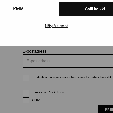
Håll dig uppdaterad om aktuell
Kiellä
Salli kaikki
och evenemang
Näytä tiedot
Förnamn
Efternam
E-postadress
Pro Artibus får spara min information för vidare kontakt
Elverket & Pro Artibus
Sinne
PRE