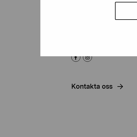
Artibus
Gustav Wasas gata 11
10600 Ekenäs
proartibus@proartibus.fi
+358 (0)50 371 6339
Kontakta oss