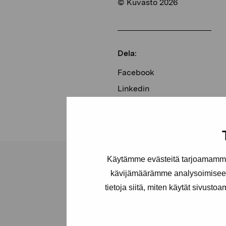
© Kuvasto 2026
Dela:
Facebook
Linkedin
Käytämme evästeitä tarjoamamme 
kävijämäärämme analysoimiseen
tietoja siitä, miten käytät sivusto
Stiftelsen Pro