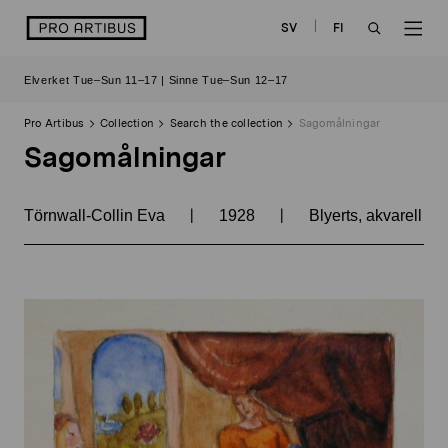
Skip
logo
SV
FI
to
OPEN
OP
content
Elverket Tue–Sun 11–17 | Sinne Tue–Sun 12–17
SEARCH
NAV
Pro Artibus
Collection
Search the collection
Sagomålningar
Sagomålningar
|
|
Törnwall-Collin Eva
1928
Blyerts, akvarell