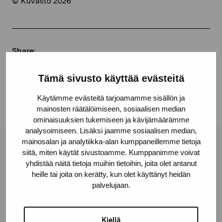
© Kuvasto 2026
Share:
Facebook
Tämä sivusto käyttää evästeitä
Linkedin
Käytämme evästeitä tarjoamamme sisällön ja
mainosten räätälöimiseen, sosiaalisen median
ominaisuuksien tukemiseen ja kävijämäärämme
analysoimiseen. Lisäksi jaamme sosiaalisen median,
mainosalan ja analytiikka-alan kumppaneillemme tietoja
Pro Artibus Foundation
siitä, miten käytät sivustoamme. Kumppanimme voivat
yhdistää näitä tietoja muihin tietoihin, joita olet antanut
heille tai joita on kerätty, kun olet käyttänyt heidän
Gustav Wasas gata 11
palvelujaan.
10600 Ekenäs
proartibus@proartibus.fi
Kiellä