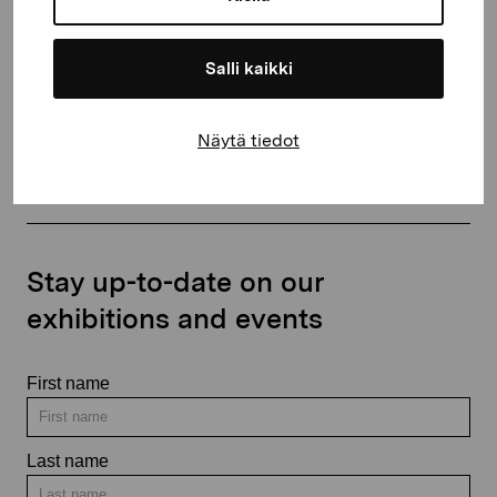
+358 (0)50 371 6339
Salli kaikki
Contact us
Näytä tiedot
Stay up-to-date on our
exhibitions and events
First name
Last name