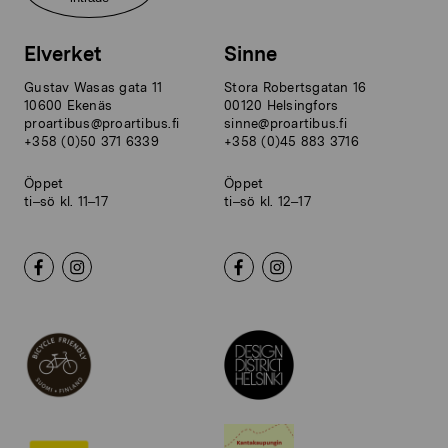
Elverket
Sinne
Gustav Wasas gata 11
Stora Robertsgatan 16
10600 Ekenäs
00120 Helsingfors
proartibus@proartibus.fi
sinne@proartibus.fi
+358 (0)50 371 6339
+358 (0)45 883 3716
Öppet
Öppet
ti–sö kl. 11–17
ti–sö kl. 12–17