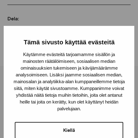
Dela:
Facebook
Linkedin
Tämä sivusto käyttää evästeitä
Käytämme evästeitä tarjoamamme sisällön ja
mainosten räätälöimiseen, sosiaalisen median
ominaisuuksien tukemiseen ja kävijämäärämme
analysoimiseen. Lisäksi jaamme sosiaalisen median,
Stiftelsen Pro Artibus
mainosalan ja analytiikka-alan kumppaneillemme tietoja
siitä, miten käytät sivustoamme. Kumppanimme voivat
yhdistää näitä tietoja muihin tietoihin, joita olet antanut
heille tai joita on kerätty, kun olet käyttänyt heidän
Gustav Wasas gata 11
palvelujaan.
10600 Ekenäs
proartibus@proartibus.fi
+358 (0)50 371 6339
Kiellä