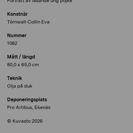
Porträtt av läsande ung pojke
Konstnär
Törnwall-Collin Eva
Nummer
1082
Mått / längd
80,0 x 65,0 cm
Teknik
Olja på duk
Deponeringsplats
Pro Artibus, Ekenäs
© Kuvasto 2026