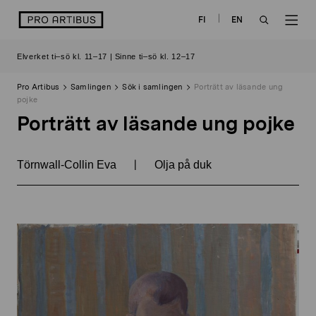
Skip
logo
FI
EN
to
OPEN
OP
content
Elverket ti–sö kl. 11–17 | Sinne ti–sö kl. 12–17
SEARCH
NAV
Pro Artibus
Samlingen
Sök i samlingen
Porträtt av läsande ung
pojke
Porträtt av läsande ung pojke
|
Törnwall-Collin Eva
Olja på duk