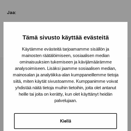
Jaa:
Facebook
Linkedin
Tämä sivusto käyttää evästeitä
Käytämme evästeitä tarjoamamme sisällön ja
mainosten räätälöimiseen, sosiaalisen median
ominaisuuksien tukemiseen ja kävijämäärämme
analysoimiseen. Lisäksi jaamme sosiaalisen median,
Pro Artibus -säätiö
mainosalan ja analytiikka-alan kumppaneillemme tietoja
siitä, miten käytät sivustoamme. Kumppanimme voivat
yhdistää näitä tietoja muihin tietoihin, joita olet antanut
Kustaa Vaasan katu 11
heille tai joita on kerätty, kun olet käyttänyt heidän
10600 Tammisaari
palvelujaan.
proartibus@proartibus.fi
+358 (0)50 371 6339
Kiellä