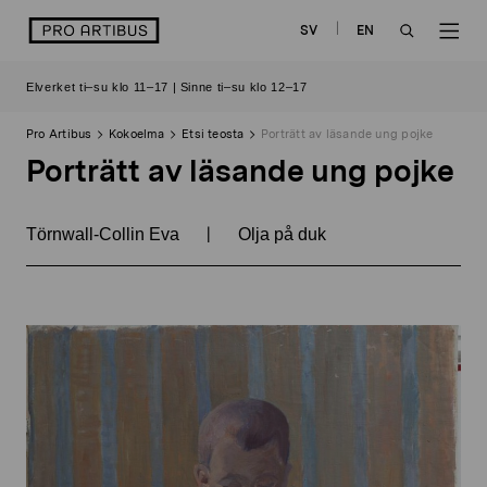
Siirry
logo
SV
EN
sisältöön
OPEN
OP
Elverket ti–su klo 11–17 | Sinne ti–su klo 12–17
SEARCH
NAV
Pro Artibus
Kokoelma
Etsi teosta
Porträtt av läsande ung pojke
Porträtt av läsande ung pojke
|
Törnwall-Collin Eva
Olja på duk