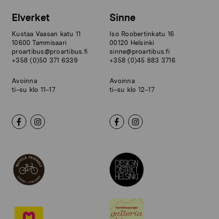
Elverket
Sinne
Kustaa Vaasan katu 11
Iso Roobertinkatu 16
10600 Tammisaari
00120 Helsinki
proartibus@proartibus.fi
sinne@proartibus.fi
+358 (0)50 371 6339
+358 (0)45 883 3716
Avoinna
Avoinna
ti–su klo 11–17
ti–su klo 12–17