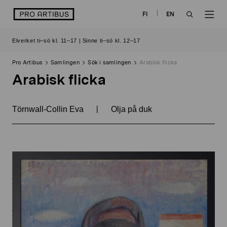
Skip
logo
FI
EN
to
OPEN
OP
content
Elverket ti–sö kl. 11–17 | Sinne ti–sö kl. 12–17
SEARCH
NAV
Pro Artibus
Samlingen
Sök i samlingen
Arabisk flicka
Arabisk flicka
|
Törnwall-Collin Eva
Olja på duk