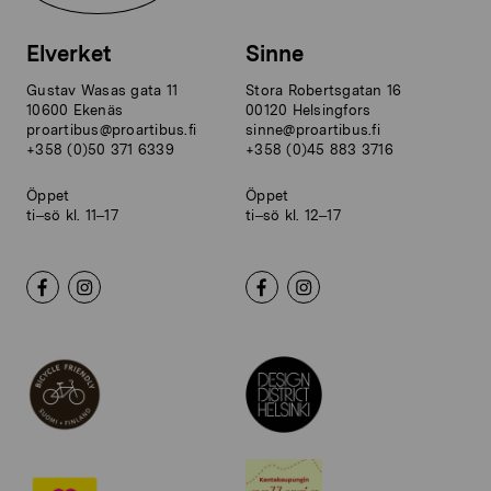
Elverket
Sinne
Gustav Wasas gata 11
Stora Robertsgatan 16
10600 Ekenäs
00120 Helsingfors
proartibus@proartibus.fi
sinne@proartibus.fi
+358 (0)50 371 6339
+358 (0)45 883 3716
Öppet
Öppet
ti–sö kl. 11–17
ti–sö kl. 12–17