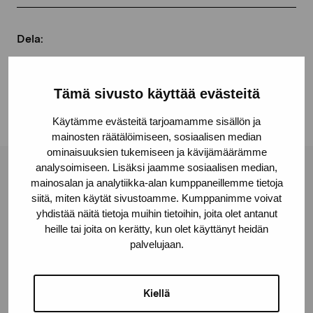
Dela:
Facebook
Linkedin
Tämä sivusto käyttää evästeitä
Käytämme evästeitä tarjoamamme sisällön ja
mainosten räätälöimiseen, sosiaalisen median
ominaisuuksien tukemiseen ja kävijämäärämme
analysoimiseen. Lisäksi jaamme sosiaalisen median,
Stiftelsen Pro Artibus
mainosalan ja analytiikka-alan kumppaneillemme tietoja
siitä, miten käytät sivustoamme. Kumppanimme voivat
yhdistää näitä tietoja muihin tietoihin, joita olet antanut
Gustav Wasas gata 11
heille tai joita on kerätty, kun olet käyttänyt heidän
palvelujaan.
10600 Ekenäs
proartibus@proartibus.fi
+358 (0)50 371 6339
Kiellä