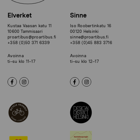
Elverket
Sinne
Kustaa Vaasan katu 11
Iso Roobertinkatu 16
10600 Tammisaari
00120 Helsinki
proartibus@proartibus.fi
sinne@proartibus.fi
+358 (0)50 371 6339
+358 (0)45 883 3716
Avoinna
Avoinna
ti–su klo 11–17
ti–su klo 12–17