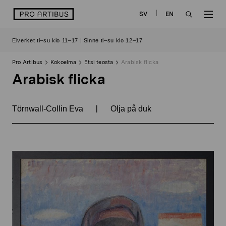
Siirry
logo
SV
EN
sisältöön
OPEN
OP
Elverket ti–su klo 11–17 | Sinne ti–su klo 12–17
SEARCH
NAV
Pro Artibus
Kokoelma
Etsi teosta
Arabisk flicka
Arabisk flicka
|
Törnwall-Collin Eva
Olja på duk