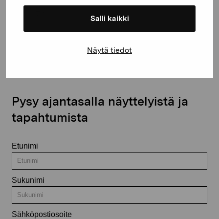
Salli kaikki
Ota yhteyttä
Näytä tiedot
Pysy ajantasalla näyttelyistä ja
tapahtumista
Etunimi
Sukunimi
Sähköpostiosoite