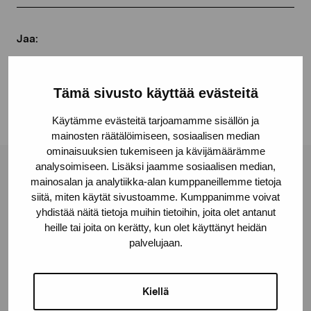
Jaa:
Facebook
Linkedin
Tämä sivusto käyttää evästeitä
Käytämme evästeitä tarjoamamme sisällön ja
mainosten räätälöimiseen, sosiaalisen median
ominaisuuksien tukemiseen ja kävijämäärämme
analysoimiseen. Lisäksi jaamme sosiaalisen median,
Pro Artibus -säätiö
mainosalan ja analytiikka-alan kumppaneillemme tietoja
siitä, miten käytät sivustoamme. Kumppanimme voivat
yhdistää näitä tietoja muihin tietoihin, joita olet antanut
Kustaa Vaasan katu 11
heille tai joita on kerätty, kun olet käyttänyt heidän
palvelujaan.
10600 Tammisaari
proartibus@proartibus.fi
+358 (0)50 371 6339
Kiellä