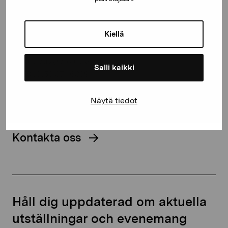
Stiftelsen Pro Artibus
Kiellä
Gustav Wasas gata 11
10600 Ekenäs
proartibus@proartibus.fi
Salli kaikki
+358 (0)50 371 6339
Näytä tiedot
Kontakta oss
Håll dig uppdaterad om aktuella
utställningar och evenemang