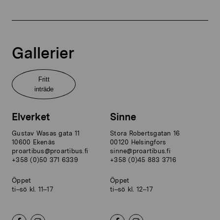
Gallerier
Fritt
inträde
Elverket
Sinne
Gustav Wasas gata 11
Stora Robertsgatan 16
10600 Ekenäs
00120 Helsingfors
proartibus@proartibus.fi
sinne@proartibus.fi
+358 (0)50 371 6339
+358 (0)45 883 3716
Öppet
Öppet
ti–sö kl. 11–17
ti–sö kl. 12–17