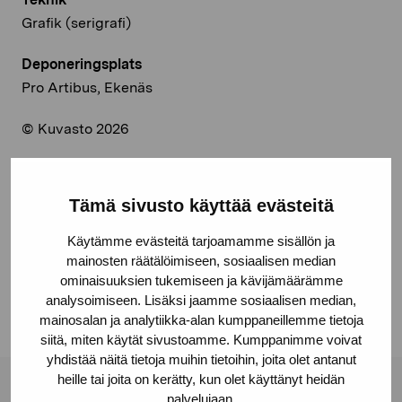
Grafik (serigrafi)
Deponeringsplats
Pro Artibus, Ekenäs
© Kuvasto 2026
Tämä sivusto käyttää evästeitä
Dela:
Käytämme evästeitä tarjoamamme sisällön ja
Facebook
mainosten räätälöimiseen, sosiaalisen median
ominaisuuksien tukemiseen ja kävijämäärämme
Linkedin
analysoimiseen. Lisäksi jaamme sosiaalisen median,
mainosalan ja analytiikka-alan kumppaneillemme tietoja
siitä, miten käytät sivustoamme. Kumppanimme voivat
yhdistää näitä tietoja muihin tietoihin, joita olet antanut
heille tai joita on kerätty, kun olet käyttänyt heidän
palvelujaan.