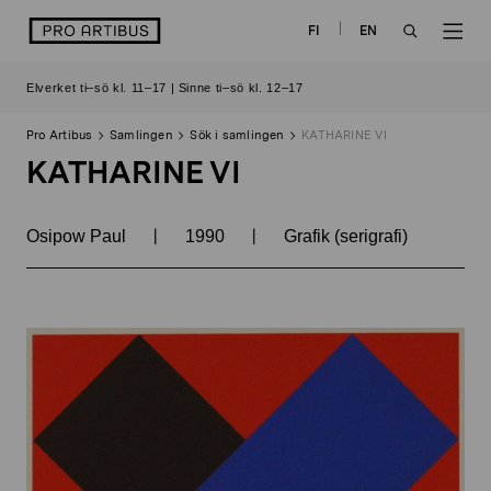
Skip
logo
FI
EN
to
OPEN
OP
content
Elverket ti–sö kl. 11–17 | Sinne ti–sö kl. 12–17
SEARCH
NAV
Pro Artibus
Samlingen
Sök i samlingen
KATHARINE VI
KATHARINE VI
|
|
Osipow Paul
1990
Grafik (serigrafi)