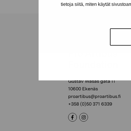
tietoja siitä, miten käytät sivusto
Pro Artibus
Foundation
Gustav Wasas gata 11
10600 Ekenäs
proartibus@proartibus.fi
+358 (0)50 371 6339