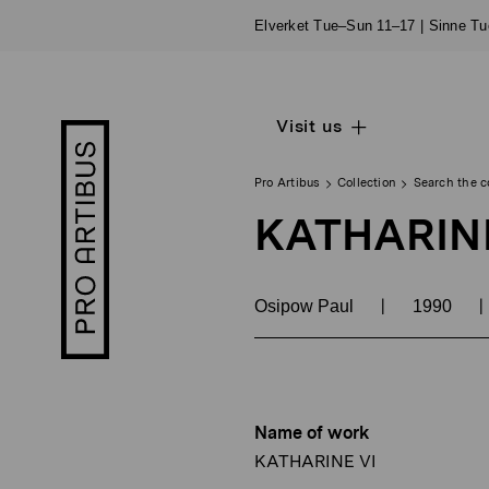
Skip
Elverket Tue–Sun 11–17 | Sinne T
to
content
Visit us
Open
Pro
sub
Artibus
navigation
logo
Pro Artibus
Collection
Search the c
KATHARINE
|
|
Osipow Paul
1990
Name of work
KATHARINE VI