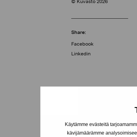
© Kuvasto 2026
Share:
Facebook
Linkedin
Käytämme evästeitä tarjoamamme 
kävijämäärämme analysoimiseen