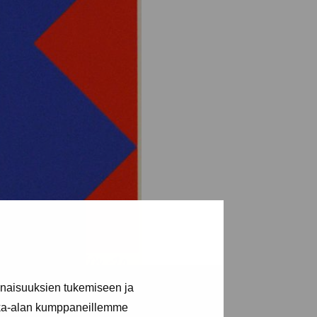
inaisuuksien tukemiseen ja
kka-alan kumppaneillemme