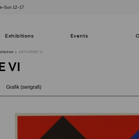
ue–Sun 12–17
Exhibitions
Events
C
ollection
KATHARINE VI
 VI
Grafik (serigrafi)