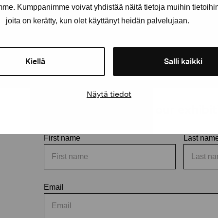
amme. Kumppanimme voivat yhdistää näitä tietoja muihin tietoihin, 
joita on kerätty, kun olet käyttänyt heidän palvelujaan.
Kiellä
Salli kaikki
Näytä tiedot
Stay up-to-date on our exhibi
First name
Last nam
Email