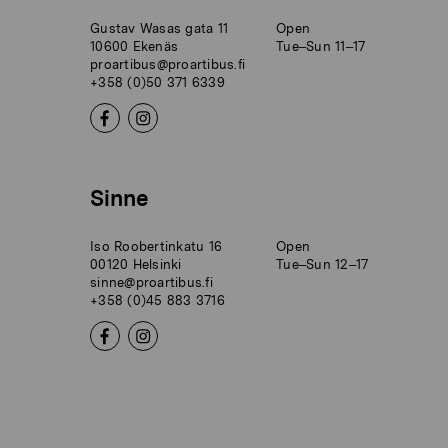
Gustav Wasas gata 11
Open
10600 Ekenäs
Tue–Sun 11–17
proartibus@proartibus.fi
+358 (0)50 371 6339
Sinne
Iso Roobertinkatu 16
Open
00120 Helsinki
Tue–Sun 12–17
sinne@proartibus.fi
+358 (0)45 883 3716