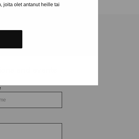
joita olet antanut heille tai
tions and events
e