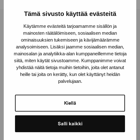
Tämä sivusto käyttää evästeitä
Stiftelsen Pro Artibus
Käytämme evästeitä tarjoamamme sisällön ja
mainosten räätälöimiseen, sosiaalisen median
ominaisuuksien tukemiseen ja kävijämäärämme
Gustav Wasas gata 11
analysoimiseen. Lisäksi jaamme sosiaalisen median,
10600 Ekenäs
mainosalan ja analytiikka-alan kumppaneillemme tietoja
siitä, miten käytät sivustoamme. Kumppanimme voivat
proartibus@proartibus.fi
yhdistää näitä tietoja muihin tietoihin, joita olet antanut
+358 (0)50 371 6339
heille tai joita on kerätty, kun olet käyttänyt heidän
palvelujaan.
Kiellä
Kontakta oss
Salli kaikki