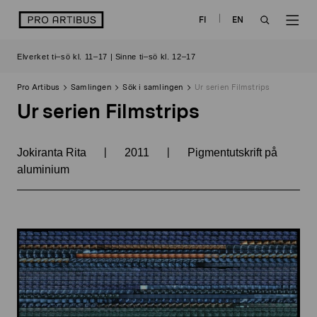
Skip
logo
FI
EN
to
OPEN
OP
content
Elverket ti–sö kl. 11–17 | Sinne ti–sö kl. 12–17
SEARCH
NAV
Pro Artibus
Samlingen
Sök i samlingen
Ur serien Filmstrips
Ur serien Filmstrips
|
|
Jokiranta Rita
2011
Pigmentutskrift på
aluminium