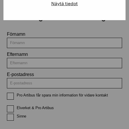
Näytä tiedot
Håll dig uppdaterad om aktuella
utställningar och evenemang
Förnamn
Efternamn
E-postadress
Pro Artibus får spara min information för vidare kontakt
Elverket & Pro Artibus
Sinne