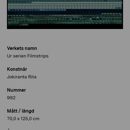
Verkets namn
Ur serien Filmstrips
Konstnär
Jokiranta Rita
Nummer
992
Mått / längd
70,0 x 125,0 cm