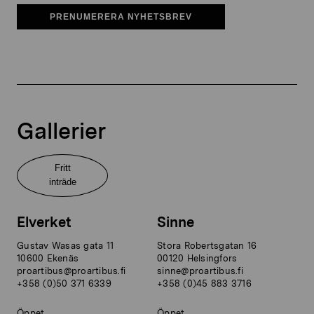
PRENUMERERA NYHETSBREV
Gallerier
Fritt
inträde
Elverket
Sinne
Gustav Wasas gata 11
Stora Robertsgatan 16
10600 Ekenäs
00120 Helsingfors
proartibus@proartibus.fi
sinne@proartibus.fi
+358 (0)50 371 6339
+358 (0)45 883 3716
Öppet
Öppet