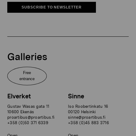
SUBSCRIBE TO NEWSLETTER
Galleries
Free
entrance
Elverket
Sinne
Gustav Wasas gata 11
Iso Roobertinkatu 16
10600 Ekenäs
00120 Helsinki
proartibus@proartibus.fi
sinne@proartibus.fi
+358 (0)50 371 6339
+358 (0)45 883 3716
Open
Open