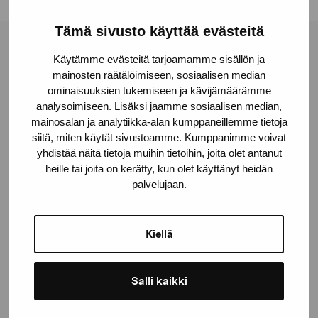
Tämä sivusto käyttää evästeitä
Pro Artibus Foundation
Käytämme evästeitä tarjoamamme sisällön ja
mainosten räätälöimiseen, sosiaalisen median
ominaisuuksien tukemiseen ja kävijämäärämme
Gustav Wasas gata 11
analysoimiseen. Lisäksi jaamme sosiaalisen median,
10600 Ekenäs
mainosalan ja analytiikka-alan kumppaneillemme tietoja
siitä, miten käytät sivustoamme. Kumppanimme voivat
proartibus@proartibus.fi
yhdistää näitä tietoja muihin tietoihin, joita olet antanut
+358 (0)50 371 6339
heille tai joita on kerätty, kun olet käyttänyt heidän
palvelujaan.
Kiellä
Contact us
Salli kaikki