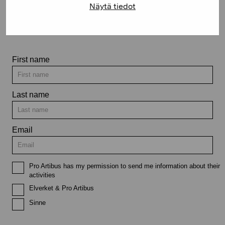
Näytä tiedot
Stay up-to-date on our
exhibitions and events
First name
Last name
Email
Pro Artibus has my permission to send me information about their
activities
Elverket & Pro Artibus
Sinne