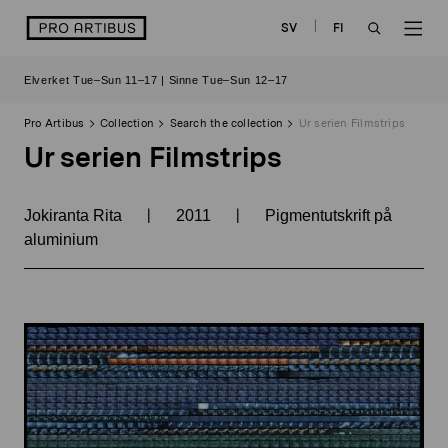
Skip
logo
SV
FI
to
OPEN
OP
content
Elverket Tue–Sun 11–17 | Sinne Tue–Sun 12–17
SEARCH
NAV
Pro Artibus
Collection
Search the collection
Ur serien Filmstrips
Ur serien Filmstrips
|
|
Jokiranta Rita
2011
Pigmentutskrift på
aluminium