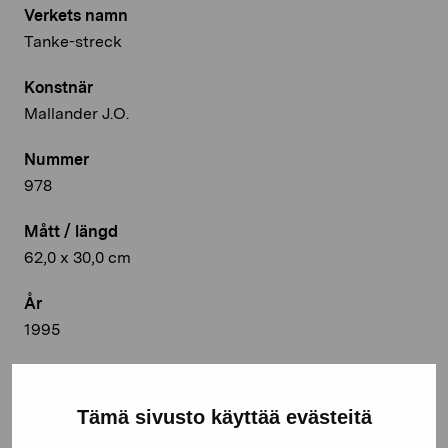
Verkets namn
Tanke-streck
Konstnär
Mallander J.O.
Nummer
978
Mått / längd
62,0 x 30,0 cm
År
1995
Teknik
Collage; letraset på postkort
Tämä sivusto käyttää evästeitä
Deponeringsplats