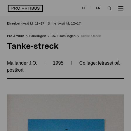
Skip
logo
FI
EN
to
OPEN
OP
content
Elverket ti–sö kl. 11–17 | Sinne ti–sö kl. 12–17
SEARCH
NAV
Pro Artibus
Samlingen
Sök i samlingen
Tanke-streck
Tanke-streck
|
|
Mallander J.O.
1995
Collage; letraset på
postkort