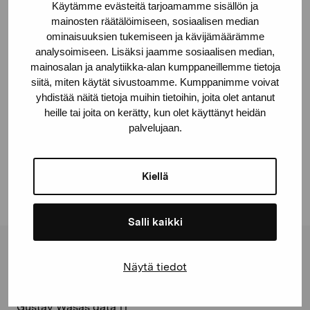
Käytämme evästeitä tarjoamamme sisällön ja
Lyceiparkens skola, Borgå
mainosten räätälöimiseen, sosiaalisen median
ominaisuuksien tukemiseen ja kävijämäärämme
© Kuvasto 2026
analysoimiseen. Lisäksi jaamme sosiaalisen median,
mainosalan ja analytiikka-alan kumppaneillemme tietoja
siitä, miten käytät sivustoamme. Kumppanimme voivat
yhdistää näitä tietoja muihin tietoihin, joita olet antanut
heille tai joita on kerätty, kun olet käyttänyt heidän
Dela:
palvelujaan.
Facebook
Linkedin
Kiellä
Salli kaikki
Stiftelsen Pro Artibus
Näytä tiedot
Gustav Wasas gata 11