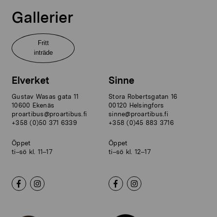
Gallerier
Fritt
inträde
Elverket
Sinne
Gustav Wasas gata 11
Stora Robertsgatan 16
10600 Ekenäs
00120 Helsingfors
proartibus@proartibus.fi
sinne@proartibus.fi
+358 (0)50 371 6339
+358 (0)45 883 3716
Öppet
Öppet
ti–sö kl. 11–17
ti–sö kl. 12–17