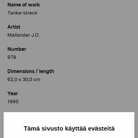
Name of work
Tanke-streck
Artist
Mallander J.O.
Number
978
Dimensions / length
62,0 x 30,0 cm
Year
1995
Medium
Collage; letraset på postkort
Tämä sivusto käyttää evästeitä
Location