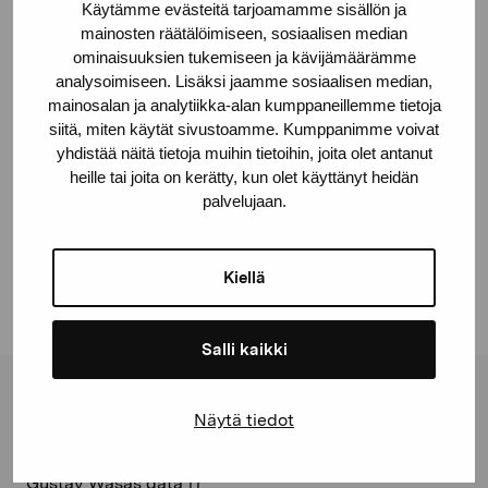
Käytämme evästeitä tarjoamamme sisällön ja
Lyceiparkens skola, Borgå
mainosten räätälöimiseen, sosiaalisen median
ominaisuuksien tukemiseen ja kävijämäärämme
© Kuvasto 2026
analysoimiseen. Lisäksi jaamme sosiaalisen median,
mainosalan ja analytiikka-alan kumppaneillemme tietoja
siitä, miten käytät sivustoamme. Kumppanimme voivat
yhdistää näitä tietoja muihin tietoihin, joita olet antanut
heille tai joita on kerätty, kun olet käyttänyt heidän
Share:
palvelujaan.
Facebook
Linkedin
Kiellä
Salli kaikki
Pro Artibus Foundation
Näytä tiedot
Gustav Wasas gata 11