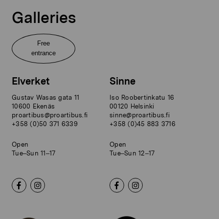
Galleries
Free
entrance
Elverket
Sinne
Gustav Wasas gata 11
Iso Roobertinkatu 16
10600 Ekenäs
00120 Helsinki
proartibus@proartibus.fi
sinne@proartibus.fi
+358 (0)50 371 6339
+358 (0)45 883 3716
Open
Open
Tue–Sun 11–17
Tue–Sun 12–17