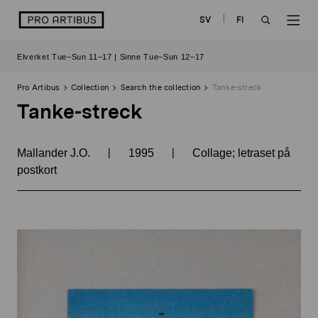
Skip
logo
SV
FI
to
OPEN
OP
content
Elverket Tue–Sun 11–17 | Sinne Tue–Sun 12–17
SEARCH
NAV
Pro Artibus
Collection
Search the collection
Tanke-streck
Tanke-streck
|
|
Mallander J.O.
1995
Collage; letraset på
postkort