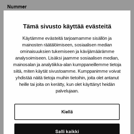
Nummer
934
Tämä sivusto käyttää evästeitä
Mått / längd
170,0 x 100,0 x 40,0 cm
Käytämme evästeitä tarjoamamme sisällön ja
mainosten räätälöimiseen, sosiaalisen median
År
ominaisuuksien tukemiseen ja kävijämäärämme
2011
analysoimiseen. Lisäksi jaamme sosiaalisen median,
mainosalan ja analytiikka-alan kumppaneillemme tietoja
Teknik
siitä, miten käytät sivustoamme. Kumppanimme voivat
yhdistää näitä tietoja muihin tietoihin, joita olet antanut
Keramik
heille tai joita on kerätty, kun olet käyttänyt heidän
palvelujaan.
© Kuvasto 2026
Kiellä
Dela:
Salli kaikki