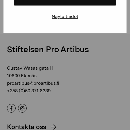
Facebook
Linkedin
Näytä tiedot
Stiftelsen Pro Artibus
Gustav Wasas gata 11
10600 Ekenäs
proartibus@proartibus.fi
+358 (0)50 371 6339
Kontakta oss