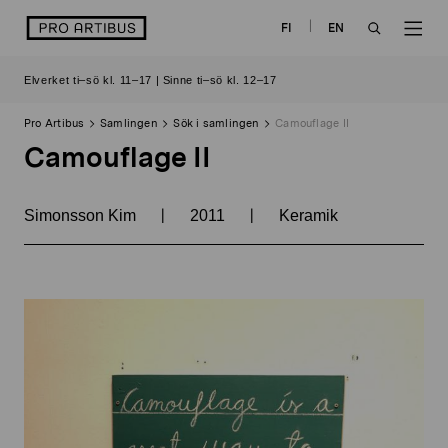
Skip
logo
FI
EN
to
OPEN
OP
content
Elverket ti–sö kl. 11–17 | Sinne ti–sö kl. 12–17
SEARCH
NAV
Pro Artibus
Samlingen
Sök i samlingen
Camouflage II
Camouflage II
|
|
Simonsson Kim
2011
Keramik