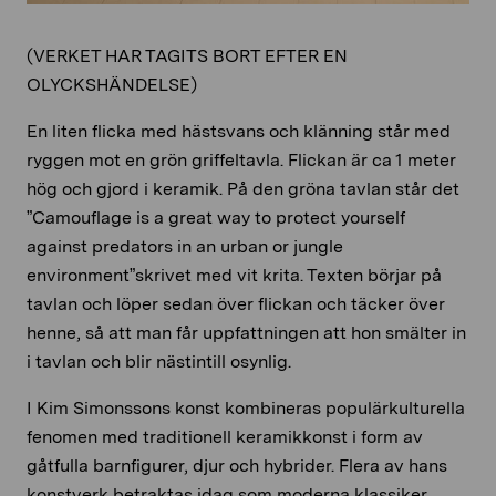
(VERKET HAR TAGITS BORT EFTER EN
OLYCKSHÄNDELSE)
En liten flicka med hästsvans och klänning står med
ryggen mot en grön griffeltavla. Flickan är ca 1 meter
hög och gjord i keramik. På den gröna tavlan står det
”Camouflage is a great way to protect yourself
against predators in an urban or jungle
environment”skrivet med vit krita. Texten börjar på
tavlan och löper sedan över flickan och täcker över
henne, så att man får uppfattningen att hon smälter in
i tavlan och blir nästintill osynlig.
I Kim Simonssons konst kombineras populärkulturella
fenomen med traditionell keramikkonst i form av
gåtfulla barnfigurer, djur och hybrider. Flera av hans
konstverk betraktas idag som moderna klassiker.