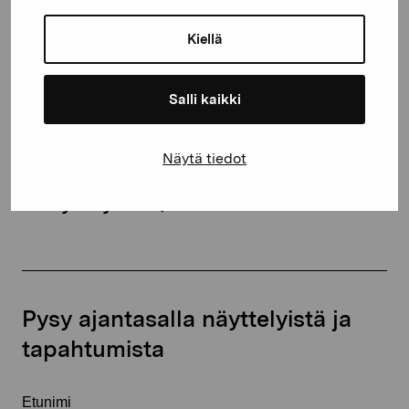
Kustaa Vaasan katu 11
Kiellä
10600 Tammisaari
proartibus@proartibus.fi
+358 (0)50 371 6339
Salli kaikki
Näytä tiedot
Ota yhteyttä
Pysy ajantasalla näyttelyistä ja
tapahtumista
Etunimi