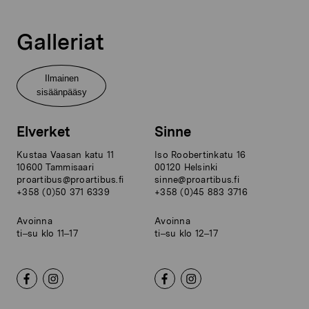
Galleriat
Ilmainen
sisäänpääsy
Elverket
Sinne
Kustaa Vaasan katu 11
Iso Roobertinkatu 16
10600 Tammisaari
00120 Helsinki
proartibus@proartibus.fi
sinne@proartibus.fi
+358 (0)50 371 6339
+358 (0)45 883 3716
Avoinna
Avoinna
ti–su klo 11–17
ti–su klo 12–17