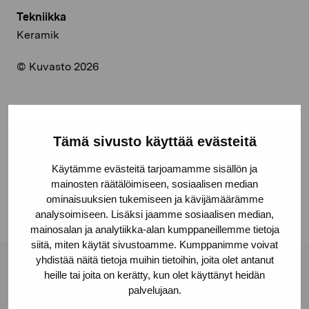
Tekniikka
Keramik
© Kuvasto 2026
Jaa:
Tämä sivusto käyttää evästeitä
Facebook
Käytämme evästeitä tarjoamamme sisällön ja
Linkedin
mainosten räätälöimiseen, sosiaalisen median
ominaisuuksien tukemiseen ja kävijämäärämme
analysoimiseen. Lisäksi jaamme sosiaalisen median,
mainosalan ja analytiikka-alan kumppaneillemme tietoja
siitä, miten käytät sivustoamme. Kumppanimme voivat
yhdistää näitä tietoja muihin tietoihin, joita olet antanut
Pro Artibus -säätiö
heille tai joita on kerätty, kun olet käyttänyt heidän
palvelujaan.