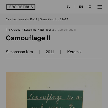
Siirry
logo
SV
EN
sisältöön
OPEN
OP
Elverket ti–su klo 11–17 | Sinne ti–su klo 12–17
SEARCH
NAV
Pro Artibus
Kokoelma
Etsi teosta
Camouflage II
Camouflage II
|
|
Simonsson Kim
2011
Keramik