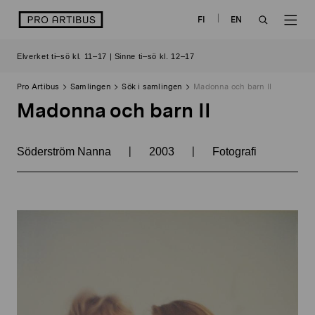
Skip
logo
FI
EN
to
OPEN
OP
content
Elverket ti–sö kl. 11–17 | Sinne ti–sö kl. 12–17
SEARCH
NAV
Pro Artibus
Samlingen
Sök i samlingen
Madonna och barn II
Madonna och barn II
|
|
Söderström Nanna
2003
Fotografi