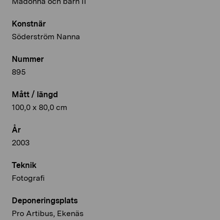
Madonna och barn II
Konstnär
Söderström Nanna
Nummer
895
Mått / längd
100,0 x 80,0 cm
År
2003
Teknik
Fotografi
Deponeringsplats
Pro Artibus, Ekenäs