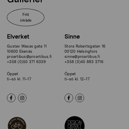
Fritt
inträde
Elverket
Sinne
Gustav Wasas gata 11
Stora Robertsgatan 16
10600 Ekenäs
00120 Helsingfors
proartibus@proartibus.fi
sinne@proartibus.fi
+358 (0)50 371 6339
+358 (0)45 883 3716
Öppet
Öppet
ti–sö kl. 11–17
ti–sö kl. 12–17