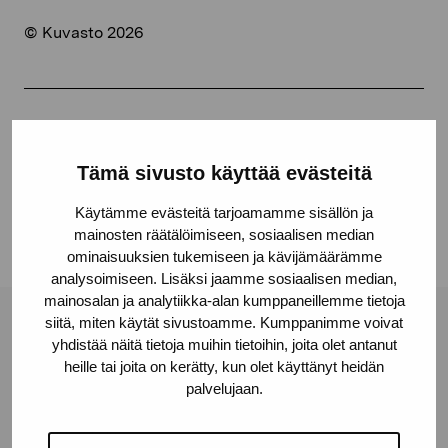
© Kuvasto 2026
Dela:
Tämä sivusto käyttää evästeitä
Facebook
Linkedin
Käytämme evästeitä tarjoamamme sisällön ja
mainosten räätälöimiseen, sosiaalisen median
ominaisuuksien tukemiseen ja kävijämäärämme
analysoimiseen. Lisäksi jaamme sosiaalisen median,
mainosalan ja analytiikka-alan kumppaneillemme tietoja
siitä, miten käytät sivustoamme. Kumppanimme voivat
Stiftelsen Pro Artibus
yhdistää näitä tietoja muihin tietoihin, joita olet antanut
heille tai joita on kerätty, kun olet käyttänyt heidän
palvelujaan.
Gustav Wasas gata 11
10600 Ekenäs