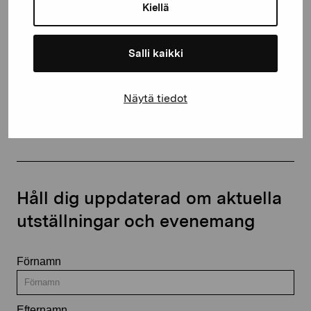
proartibus@proartibus.fi
Kiellä
+358 (0)50 371 6339
Salli kaikki
Näytä tiedot
Kontakta oss
Håll dig uppdaterad om aktuella
utställningar och evenemang
Förnamn
Efternamn