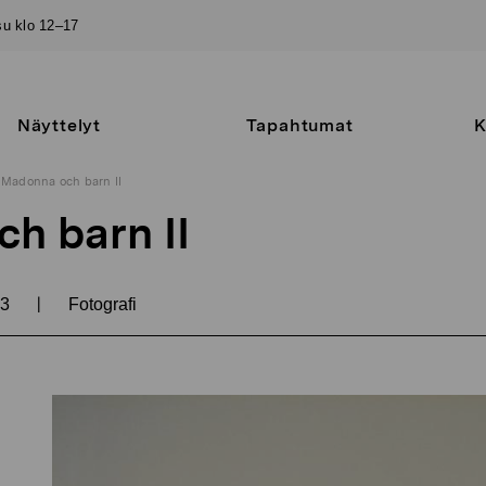
–su klo 12–17
Näyttelyt
Tapahtumat
K
Madonna och barn II
h barn II
|
03
Fotografi