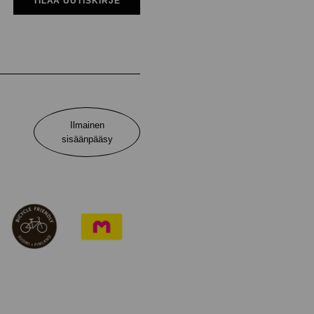
TILAA UUTISKIRJE
Ilmainen
sisäänpääsy