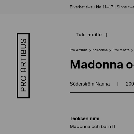
Siirry
Elverket ti–su klo 11–17 | Sinne ti
sisältöön
Tule meille
Open
Pro
sub
Artibus
navigation
logo
Pro Artibus
Kokoelma
Etsi teosta
Madonna oc
|
Söderström Nanna
20
Teoksen nimi
Madonna och barn II