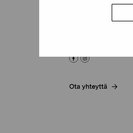
Pro Artibus -s
Kustaa Vaasan katu 11
10600 Tammisaari
proartibus@proartibus.fi
+358 (0)50 371 6339
Ota yhteyttä