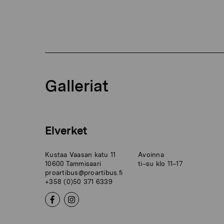
Galleriat
Elverket
Kustaa Vaasan katu 11
Avoinna
10600 Tammisaari
ti–su klo 11–17
proartibus@proartibus.fi
+358 (0)50 371 6339