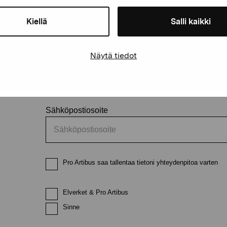
äätiö
Kiellä
Salli kaikki
Pysy ajantasalla näyttelyistä 
Näytä tiedot
Etunimi
Sukunimi
Sähköpostiosoite
Pro Artibus saa tallentaa tietoni yhteydenpitoa varten
Elverket & Pro Artibus
Sinne