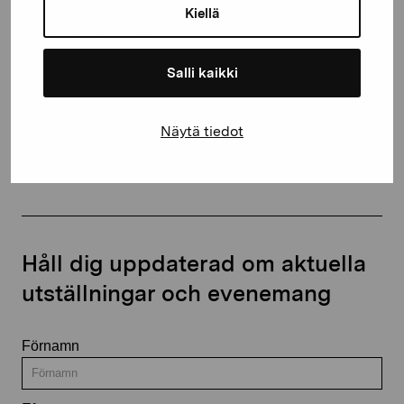
Kiellä
proartibus@proartibus.fi
+358 (0)50 371 6339
Salli kaikki
Näytä tiedot
Kontakta oss
Håll dig uppdaterad om aktuella
utställningar och evenemang
Förnamn