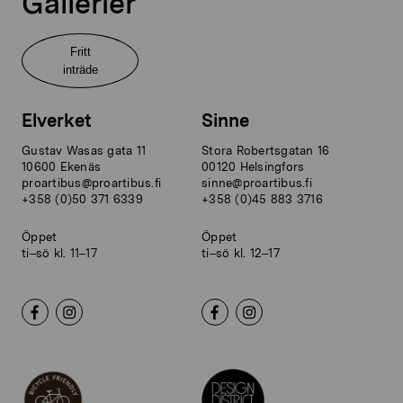
Gallerier
Fritt
inträde
Elverket
Sinne
Gustav Wasas gata 11
Stora Robertsgatan 16
10600 Ekenäs
00120 Helsingfors
proartibus@proartibus.fi
sinne@proartibus.fi
+358 (0)50 371 6339
+358 (0)45 883 3716
Öppet
Öppet
ti–sö kl. 11–17
ti–sö kl. 12–17