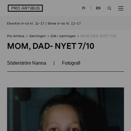
Skip
logo
FI
EN
to
OPEN
OP
content
Elverket ti–sö kl. 11–17 | Sinne ti–sö kl. 12–17
SEARCH
NAV
Pro Artibus
Samlingen
Sök i samlingen
MOM, DAD- NYET 7/10
MOM, DAD- NYET 7/10
|
Söderström Nanna
Fotografi