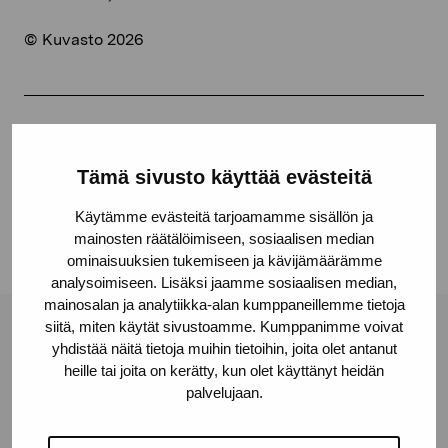
© Kuvasto 2026
Dela:
Tämä sivusto käyttää evästeitä
Facebook
Linkedin
Käytämme evästeitä tarjoamamme sisällön ja
mainosten räätälöimiseen, sosiaalisen median
ominaisuuksien tukemiseen ja kävijämäärämme
analysoimiseen. Lisäksi jaamme sosiaalisen median,
mainosalan ja analytiikka-alan kumppaneillemme tietoja
siitä, miten käytät sivustoamme. Kumppanimme voivat
Stiftelsen Pro Artibus
yhdistää näitä tietoja muihin tietoihin, joita olet antanut
heille tai joita on kerätty, kun olet käyttänyt heidän
palvelujaan.
Gustav Wasas gata 11
10600 Ekenäs