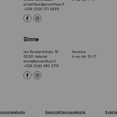
proartibus@proartibus.fi
+358 (0)50 371 6339
Sinne
Iso Roobertinkatu 16
Avoinna
00120 Helsinki
ti–su klo 12–17
sinne@proartibus.fi
+358 (0)45 883 3716
tosuojaseloste
Saavutettavuusseloste
Eväste