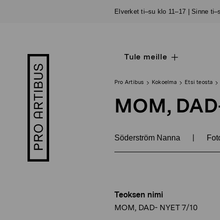
Siirry
Elverket ti–su klo 11–17 | Sinne ti
sisältöön
Tule meille
Open
Pro
sub
Artibus
navigation
logo
Pro Artibus
Kokoelma
Etsi teosta
MOM, DAD-
|
Söderström Nanna
Foto
Teoksen nimi
MOM, DAD- NYET 7/10