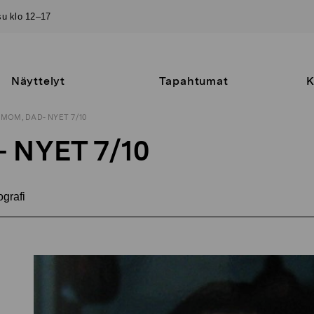
–su klo 12–17
Näyttelyt
Tapahtumat
K
MOM, DAD- NYET 7/10
 NYET 7/10
grafi