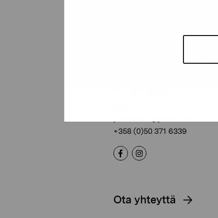
Pro Artibus -s
Kustaa Vaasan katu 11
10600 Tammisaari
proartibus@proartibus.fi
+358 (0)50 371 6339
Ota yhteyttä