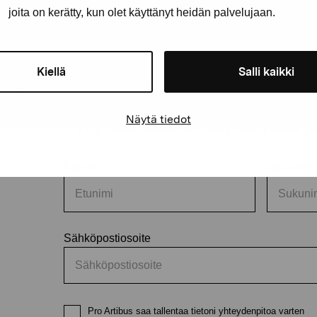
joita on kerätty, kun olet käyttänyt heidän palvelujaan.
Kiellä
Salli kaikki
äätiö
Näytä tiedot
Pysy ajantasalla näyttelyistä 
Etunimi
Sukunimi
Sähköpostiosoite
Pro Artibus saa tallentaa tietoni yhteydenpitoa varten