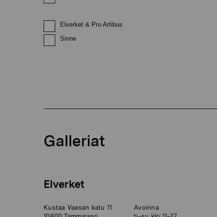
Elverket & Pro Artibus
Sinne
Galleriat
Elverket
Kustaa Vaasan katu 11
Avoinna
10600 Tammisaari
ti–su klo 11–17