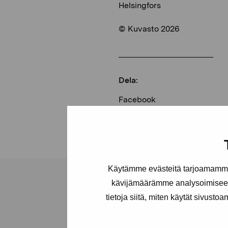
Helsingfors
© Kuvasto 2026
Dela:
Facebook
Linkedin
Käytämme evästeitä tarjoamamme 
kävijämäärämme analysoimiseen
tietoja siitä, miten käytät sivusto
Stiftelsen Pro