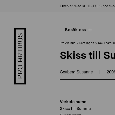
Skip
Elverket ti–sö kl. 11–17 | Sinne ti–
to
content
Besök oss
Open
Pro
sub
Artibus
navigation
logo
Pro Artibus
Samlingen
Sök i samli
Skiss til
|
Gottberg Susanne
200
Verkets namn
Skiss till Summa