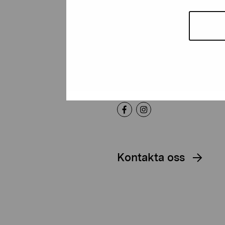
Artibus
Gustav Wasas gata 11
10600 Ekenäs
proartibus@proartibus.fi
+358 (0)50 371 6339
Kontakta oss