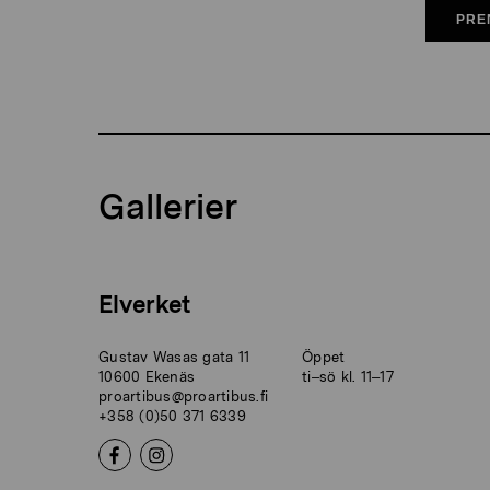
PRE
Gallerier
Elverket
Gustav Wasas gata 11
Öppet
10600 Ekenäs
ti–sö kl. 11–17
proartibus@proartibus.fi
+358 (0)50 371 6339