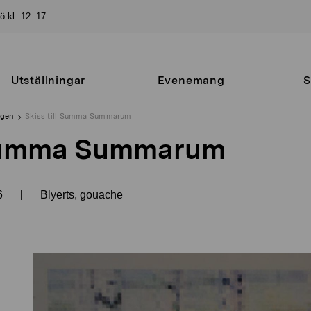
sö kl. 12–17
Utställningar
Evenemang
S
ngen
Skiss till Summa Summarum
l Summa Summarum
|
6
Blyerts, gouache