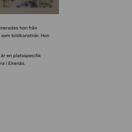
o
i
n
o
n
inerades hon från
 som bildkonstnär. Hon
är en platsspecifik
ra i Ekenäs.