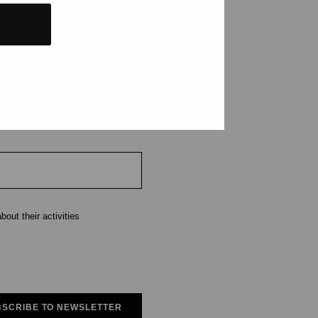
tions and events
e
out their activities
SCRIBE TO NEWSLETTER