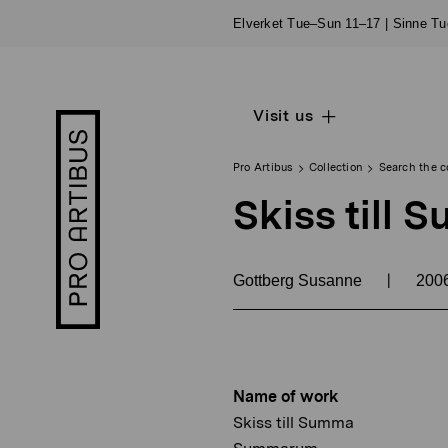
Skip
Elverket Tue–Sun 11–17 | Sinne T
to
content
Visit us
Open
Pro
sub
Artibus
navigation
logo
Pro Artibus
Collection
Search the c
Skiss til
|
Gottberg Susanne
200
Name of work
Skiss till Summa