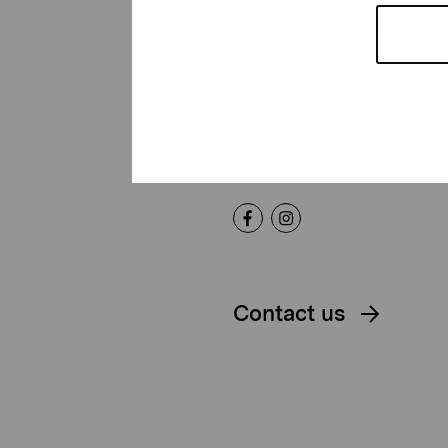
Foundation
Gustav Wasas gata 11
10600 Ekenäs
proartibus@proartibus.fi
+358 (0)50 371 6339
Contact us