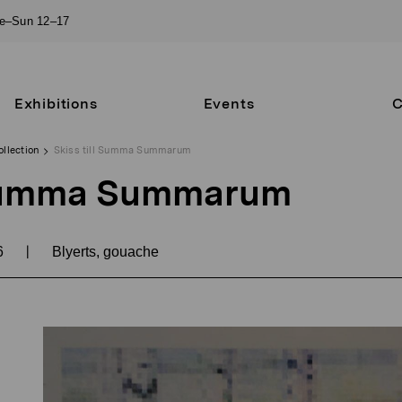
ue–Sun 12–17
Exhibitions
Events
C
ollection
Skiss till Summa Summarum
l Summa Summarum
|
6
Blyerts, gouache