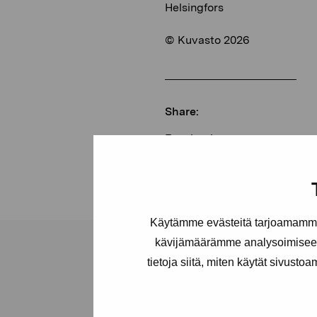
Helsingfors
© Kuvasto 2026
Share:
Facebook
Linkedin
Käytämme evästeitä tarjoamamme 
kävijämäärämme analysoimiseen
tietoja siitä, miten käytät sivusto
Pro Artibus