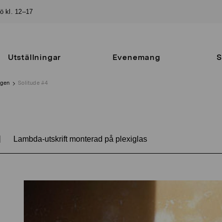
sö kl. 12–17
Utställningar
Evenemang
S
ngen
Solitude #4
|
Lambda-utskrift monterad på plexiglas