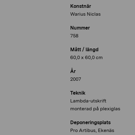
Konstnär
Warius Niclas
Nummer
758
Mått / längd
60,0 x 60,0 cm
År
2007
Teknik
Lambda-utskrift
monterad på plexiglas
Deponeringsplats
Pro Artibus, Ekenäs