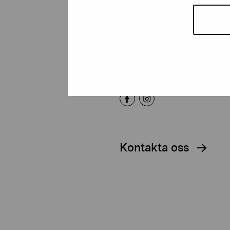
Artibus
Gustav Wasas gata 11
10600 Ekenäs
proartibus@proartibus.fi
+358 (0)50 371 6339
Kontakta oss