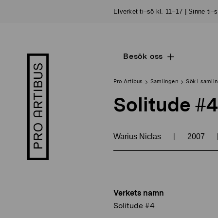
Skip
Elverket ti–sö kl. 11–17 | Sinne ti–
to
content
Besök oss
Open
Pro
sub
Artibus
navigation
logo
Pro Artibus
Samlingen
Sök i samli
Solitude #4
|
Warius Niclas
2007
Verkets namn
Solitude #4