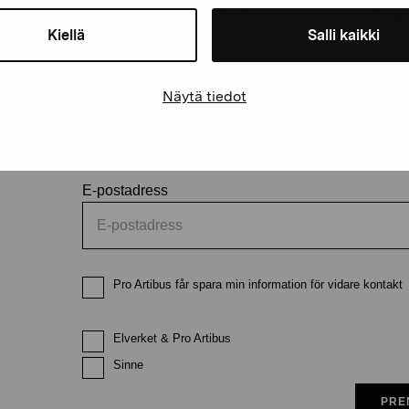
Håll dig uppdaterad om aktuell
Kiellä
Salli kaikki
och evenemang
Näytä tiedot
Förnamn
Efternam
E-postadress
Pro Artibus får spara min information för vidare kontakt
Elverket & Pro Artibus
Sinne
PRE