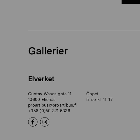
Gallerier
Elverket
Gustav Wasas gata 11
Öppet
10600 Ekenäs
ti–sö kl. 11–17
proartibus@proartibus.fi
+358 (0)50 371 6339