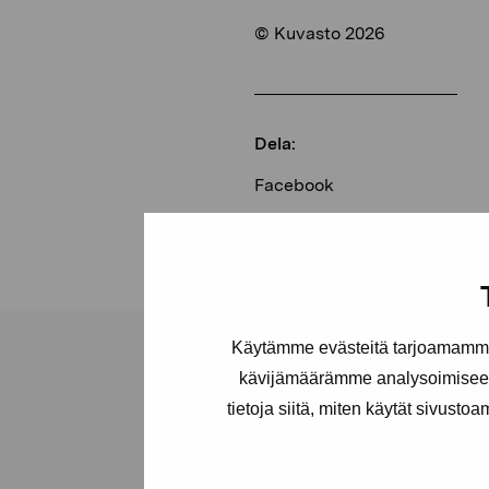
© Kuvasto 2026
Dela:
Facebook
Linkedin
Käytämme evästeitä tarjoamamme 
kävijämäärämme analysoimiseen
tietoja siitä, miten käytät sivusto
Stiftelsen Pro