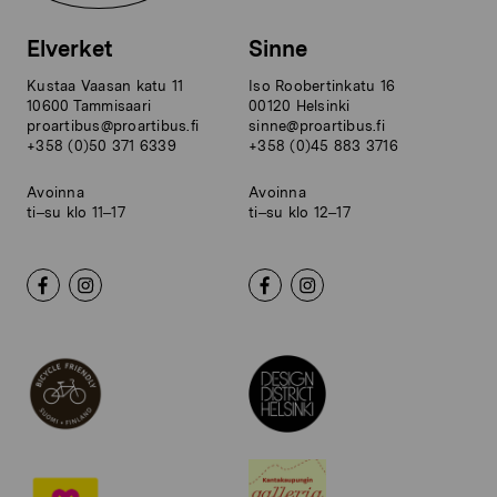
Elverket
Sinne
Kustaa Vaasan katu 11
Iso Roobertinkatu 16
10600 Tammisaari
00120 Helsinki
proartibus@proartibus.fi
sinne@proartibus.fi
+358 (0)50 371 6339
+358 (0)45 883 3716
Avoinna
Avoinna
ti–su klo 11–17
ti–su klo 12–17