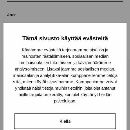
Jaa:
Facebook
Linkedin
Tämä sivusto käyttää evästeitä
Käytämme evästeitä tarjoamamme sisällön ja
mainosten räätälöimiseen, sosiaalisen median
ominaisuuksien tukemiseen ja kävijämäärämme
analysoimiseen. Lisäksi jaamme sosiaalisen median,
Pro Artibus -säätiö
mainosalan ja analytiikka-alan kumppaneillemme tietoja
siitä, miten käytät sivustoamme. Kumppanimme voivat
yhdistää näitä tietoja muihin tietoihin, joita olet antanut
Kustaa Vaasan katu 11
heille tai joita on kerätty, kun olet käyttänyt heidän
10600 Tammisaari
palvelujaan.
proartibus@proartibus.fi
+358 (0)50 371 6339
Kiellä