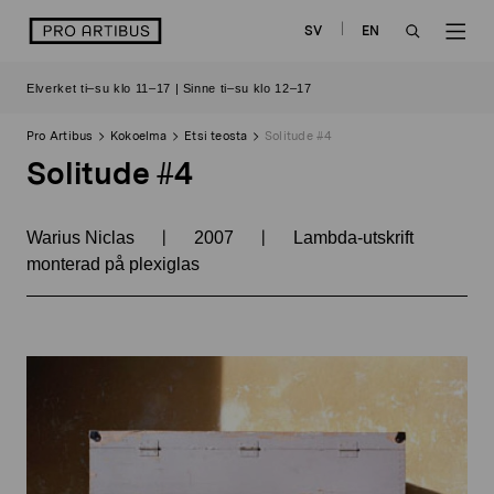
Siirry
logo
SV
EN
sisältöön
OPEN
OP
Elverket ti–su klo 11–17 | Sinne ti–su klo 12–17
SEARCH
NAV
Pro Artibus
Kokoelma
Etsi teosta
Solitude #4
Solitude #4
|
|
Warius Niclas
2007
Lambda-utskrift
monterad på plexiglas