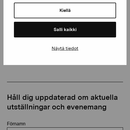
Gustav Wasas gata 11
10600 Ekenäs
Kiellä
proartibus@proartibus.fi
+358 (0)50 371 6339
Salli kaikki
Näytä tiedot
Kontakta oss
Håll dig uppdaterad om aktuella
utställningar och evenemang
Förnamn