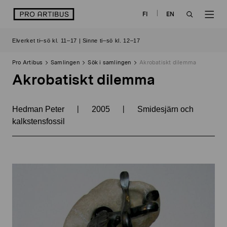
Skip
logo
FI
EN
to
OPEN
OP
content
Elverket ti–sö kl. 11–17 | Sinne ti–sö kl. 12–17
SEARCH
NAV
Pro Artibus
Samlingen
Sök i samlingen
Akrobatiskt dilemma
Akrobatiskt dilemma
|
|
Hedman Peter
2005
Smidesjärn och
kalkstensfossil