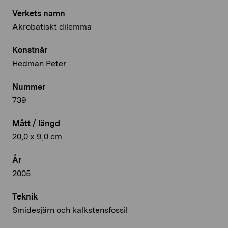
Verkets namn
Akrobatiskt dilemma
Konstnär
Hedman Peter
Nummer
739
Mått / längd
20,0 x 9,0 cm
År
2005
Teknik
Smidesjärn och kalkstensfossil