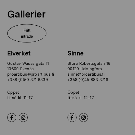
Gallerier
Fritt
inträde
Elverket
Sinne
Gustav Wasas gata 11
Stora Robertsgatan 16
10600 Ekenäs
00120 Helsingfors
proartibus@proartibus.fi
sinne@proartibus.fi
+358 (0)50 371 6339
+358 (0)45 883 3716
Öppet
Öppet
ti–sö kl. 11–17
ti–sö kl. 12–17