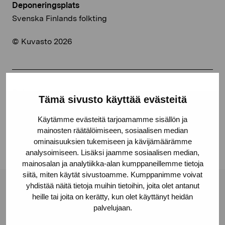
Deponeringsplats
Svenska Finlands folkting
© Kuvasto 2026
Dela:
Tämä sivusto käyttää evästeitä
Facebook
Käytämme evästeitä tarjoamamme sisällön ja
Linkedin
mainosten räätälöimiseen, sosiaalisen median
ominaisuuksien tukemiseen ja kävijämäärämme
analysoimiseen. Lisäksi jaamme sosiaalisen median,
mainosalan ja analytiikka-alan kumppaneillemme tietoja
siitä, miten käytät sivustoamme. Kumppanimme voivat
yhdistää näitä tietoja muihin tietoihin, joita olet antanut
Stiftelsen Pro Artibus
heille tai joita on kerätty, kun olet käyttänyt heidän
palvelujaan.