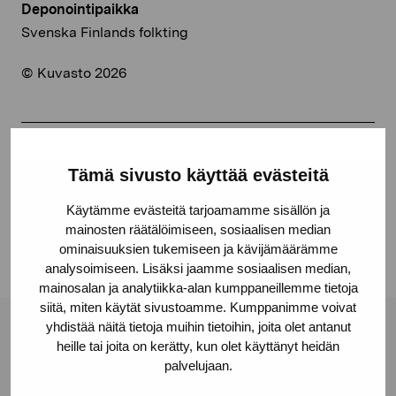
Deponointipaikka
Svenska Finlands folkting
© Kuvasto 2026
Jaa:
Tämä sivusto käyttää evästeitä
Facebook
Käytämme evästeitä tarjoamamme sisällön ja
Linkedin
mainosten räätälöimiseen, sosiaalisen median
ominaisuuksien tukemiseen ja kävijämäärämme
analysoimiseen. Lisäksi jaamme sosiaalisen median,
mainosalan ja analytiikka-alan kumppaneillemme tietoja
siitä, miten käytät sivustoamme. Kumppanimme voivat
yhdistää näitä tietoja muihin tietoihin, joita olet antanut
Pro Artibus -säätiö
heille tai joita on kerätty, kun olet käyttänyt heidän
palvelujaan.