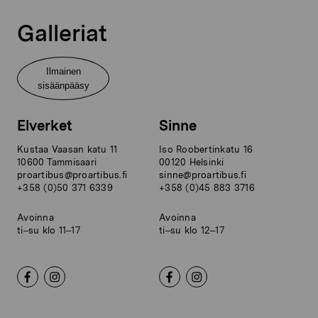
Galleriat
Ilmainen
sisäänpääsy
Elverket
Sinne
Kustaa Vaasan katu 11
Iso Roobertinkatu 16
10600 Tammisaari
00120 Helsinki
proartibus@proartibus.fi
sinne@proartibus.fi
+358 (0)50 371 6339
+358 (0)45 883 3716
Avoinna
Avoinna
ti–su klo 11–17
ti–su klo 12–17