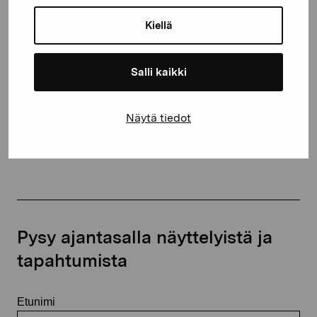
Kustaa Vaasan katu 11
10600 Tammisaari
Kiellä
proartibus@proartibus.fi
+358 (0)50 371 6339
Salli kaikki
Näytä tiedot
Ota yhteyttä
Pysy ajantasalla näyttelyistä ja
tapahtumista
Etunimi