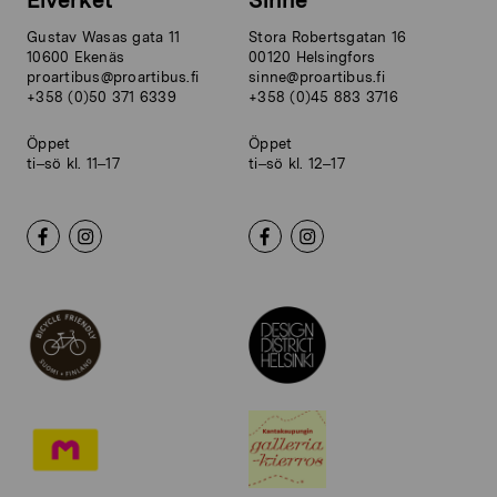
Elverket
Sinne
Gustav Wasas gata 11
Stora Robertsgatan 16
10600 Ekenäs
00120 Helsingfors
proartibus@proartibus.fi
sinne@proartibus.fi
+358 (0)50 371 6339
+358 (0)45 883 3716
Öppet
Öppet
ti–sö kl. 11–17
ti–sö kl. 12–17