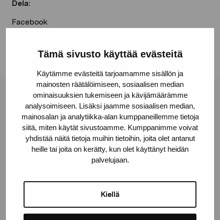
Dela:
Facebook
Linkedin
Tämä sivusto käyttää evästeitä
Käytämme evästeitä tarjoamamme sisällön ja
mainosten räätälöimiseen, sosiaalisen median
ominaisuuksien tukemiseen ja kävijämäärämme
Stiftelsen Pro Artibus
analysoimiseen. Lisäksi jaamme sosiaalisen median,
mainosalan ja analytiikka-alan kumppaneillemme tietoja
siitä, miten käytät sivustoamme. Kumppanimme voivat
Gustav Wasas gata 11
yhdistää näitä tietoja muihin tietoihin, joita olet antanut
10600 Ekenäs
heille tai joita on kerätty, kun olet käyttänyt heidän
palvelujaan.
proartibus@proartibus.fi
+358 (0)50 371 6339
Kiellä