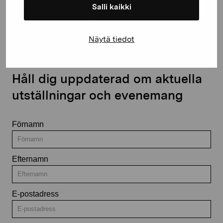
Salli kaikki
Kontakta oss
Näytä tiedot
Håll dig uppdaterad om aktuella
utställningar och evenemang
Förnamn
Efternamn
E-postadress