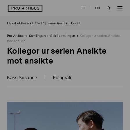
Skip
logo
FI
EN
to
OPEN
OP
content
Elverket ti–sö kl. 11–17 | Sinne ti–sö kl. 12–17
SEARCH
NAV
Pro Artibus
Samlingen
Sök i samlingen
Kollegor ur serien Ansikte
mot ansikte
Kollegor ur serien Ansikte
mot ansikte
|
Kass Susanne
Fotografi