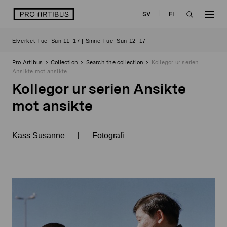
Skip
logo
SV
FI
to
OPEN
OP
content
Elverket Tue–Sun 11–17 | Sinne Tue–Sun 12–17
SEARCH
NAV
Pro Artibus
Collection
Search the collection
Kollegor ur serien
Ansikte mot ansikte
Kollegor ur serien Ansikte
mot ansikte
|
Kass Susanne
Fotografi