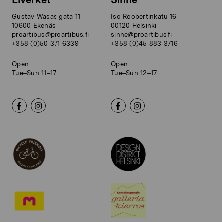
Elverket
Sinne
Gustav Wasas gata 11
Iso Roobertinkatu 16
10600 Ekenäs
00120 Helsinki
proartibus@proartibus.fi
sinne@proartibus.fi
+358 (0)50 371 6339
+358 (0)45 883 3716
Open
Open
Tue–Sun 11–17
Tue–Sun 12–17