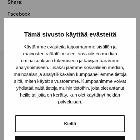
Share:
Facebook
Linkedin
Tämä sivusto käyttää evästeitä
Käytämme evästeitä tarjoamamme sisällön ja
mainosten räätälöimiseen, sosiaalisen median
ominaisuuksien tukemiseen ja kävijämäärämme
Pro Artibus Foundation
analysoimiseen. Lisäksi jaamme sosiaalisen median,
mainosalan ja analytiikka-alan kumppaneillemme tietoja
siitä, miten käytät sivustoamme. Kumppanimme voivat
Gustav Wasas gata 11
yhdistää näitä tietoja muihin tietoihin, joita olet antanut
10600 Ekenäs
heille tai joita on kerätty, kun olet käyttänyt heidän
palvelujaan.
proartibus@proartibus.fi
+358 (0)50 371 6339
Kiellä