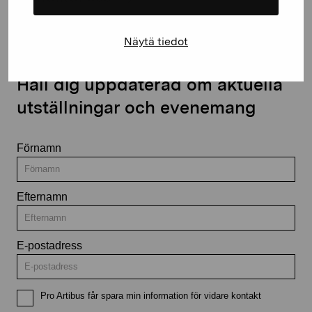
Näytä tiedot
Håll dig uppdaterad om aktuella
utställningar och evenemang
Förnamn
Efternamn
E-postadress
Pro Artibus får spara min information för vidare kontakt