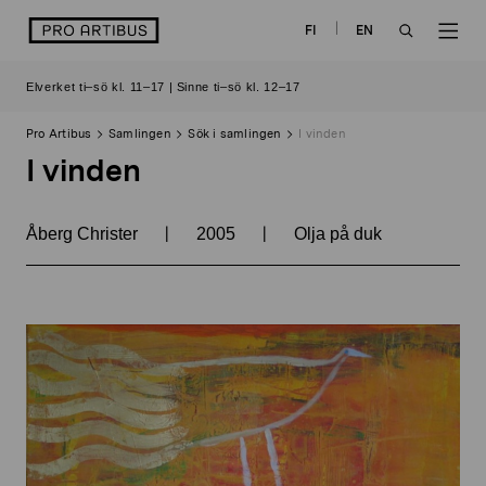
Skip
logo
FI
EN
to
OPEN
OP
content
Elverket ti–sö kl. 11–17 | Sinne ti–sö kl. 12–17
SEARCH
NAV
Pro Artibus
Samlingen
Sök i samlingen
I vinden
I vinden
|
|
Åberg Christer
2005
Olja på duk