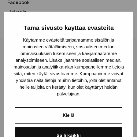
Facebook
Linkedin
Tämä sivusto käyttää evästeitä
Käytämme evästeitä tarjoamamme sisällön ja
mainosten räätälöimiseen, sosiaalisen median
Stiftelsen Pro Artibus
ominaisuuksien tukemiseen ja kävijämäärämme
analysoimiseen. Lisäksi jaamme sosiaalisen median,
mainosalan ja analytiikka-alan kumppaneillemme tietoja
Gustav Wasas gata 11
siitä, miten käytät sivustoamme. Kumppanimme voivat
yhdistää näitä tietoja muihin tietoihin, joita olet antanut
10600 Ekenäs
heille tai joita on kerätty, kun olet käyttänyt heidän
proartibus@proartibus.fi
palvelujaan.
+358 (0)50 371 6339
Kiellä
Kontakta oss
Salli kaikki