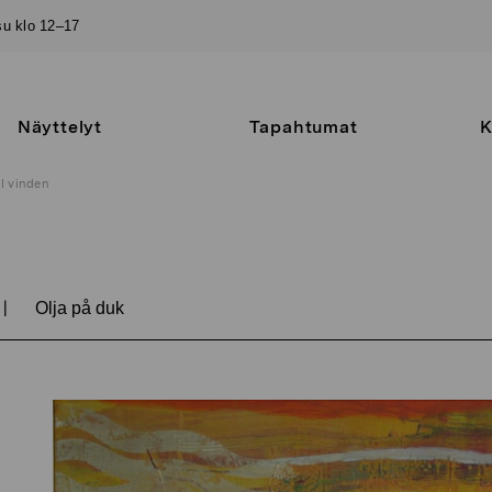
–su klo 12–17
Näyttelyt
Tapahtumat
K
I vinden
|
Olja på duk