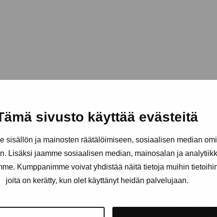
Tämä sivusto käyttää evästeitä
sisällön ja mainosten räätälöimiseen, sosiaalisen median om
. Lisäksi jaamme sosiaalisen median, mainosalan ja analytii
amme. Kumppanimme voivat yhdistää näitä tietoja muihin tietoihin, 
joita on kerätty, kun olet käyttänyt heidän palvelujaan.
äätiö
Pysy ajantasalla näyttelyistä 