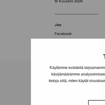
© Kuvasto 2026
Jaa:
Facebook
Linkedin
Käytämme evästeitä tarjoamamme 
kävijämäärämme analysoimiseen
tietoja siitä, miten käytät sivusto
Pro Artibus -s