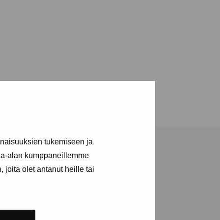
inaisuuksien tukemiseen ja
kka-alan kumppaneillemme
joita olet antanut heille tai
ja tapahtumista