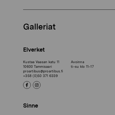
Galleriat
Elverket
Kustaa Vaasan katu 11
Avoinna
10600 Tammisaari
ti–su klo 11–17
proartibus@proartibus.fi
+358 (0)50 371 6339
Sinne