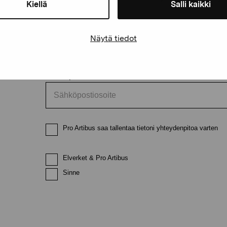
Kiellä
Salli kaikki
Etunimi
Sukunimi
Näytä tiedot
Sähköpostiosoite
Pro Artibus saa tallentaa tietoni yhteydenpitoa varten
Elverket & Pro Artibus
Sinne