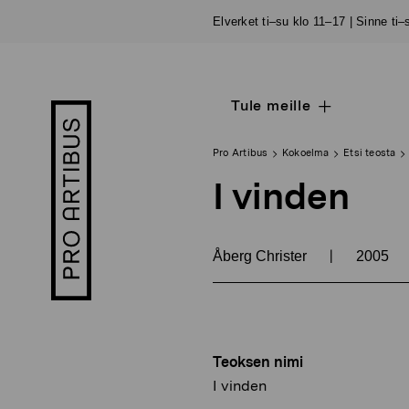
Siirry
Elverket ti–su klo 11–17 | Sinne ti
sisältöön
Tule meille
Open
Pro
sub
Artibus
navigation
logo
Pro Artibus
Kokoelma
Etsi teosta
I vinden
|
Åberg Christer
2005
Teoksen nimi
I vinden