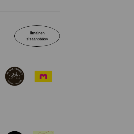
Ilmainen
sisäänpääsy