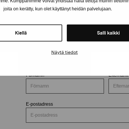
amme. Kumppanimme voivat yhdistää näitä tietoja muihin tietoihin, 
joita on kerätty, kun olet käyttänyt heidän palvelujaan.
Kiellä
Salli kaikki
Håll dig uppdaterad om aktuell
Näytä tiedot
och evenemang
Förnamn
Efternam
E-postadress