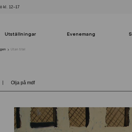
sö kl. 12–17
Utställningar
Evenemang
S
ngen
Utan titel
|
Olja på mdf