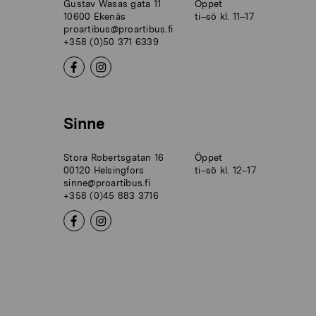
Gustav Wasas gata 11
Öppet
10600 Ekenäs
ti–sö kl. 11–17
proartibus@proartibus.fi
+358 (0)50 371 6339
Sinne
Stora Robertsgatan 16
Öppet
00120 Helsingfors
ti–sö kl. 12–17
sinne@proartibus.fi
+358 (0)45 883 3716