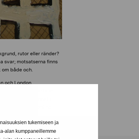
kgrund, rutor eller ränder?
iga svar; motsatserna finns
åk om både och.
lan och London
 Han har hållit flertalet
erk finns bland annat i
ch Pro Artibus samling.
inaisuuksien tukemiseen ja
kka-alan kumppaneillemme