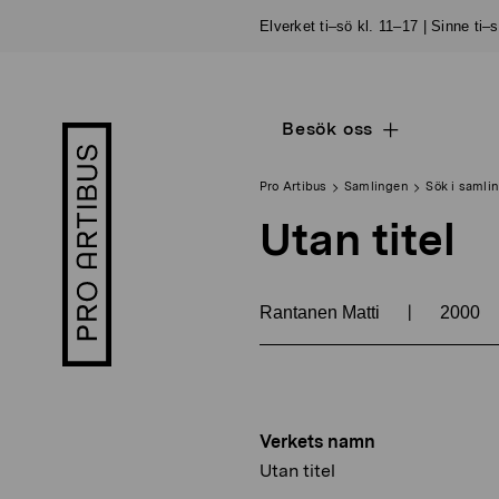
Skip
Elverket ti–sö kl. 11–17 | Sinne ti–
to
content
Besök oss
Open
Pro
sub
Artibus
navigation
logo
Pro Artibus
Samlingen
Sök i samli
Utan titel
|
Rantanen Matti
2000
Verkets namn
Utan titel