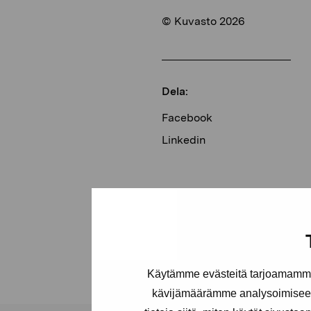
© Kuvasto 2026
Dela:
Facebook
Linkedin
Käytämme evästeitä tarjoamamme 
kävijämäärämme analysoimiseen