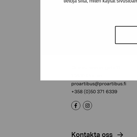
tietoja siitä, miten käytät sivusto
Stiftelsen Pro
Artibus
Gustav Wasas gata 11
10600 Ekenäs
proartibus@proartibus.fi
+358 (0)50 371 6339
Kontakta oss