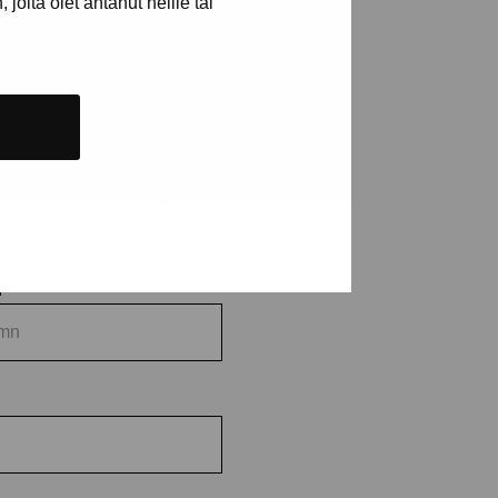
joita olet antanut heille tai
a utställningar
n