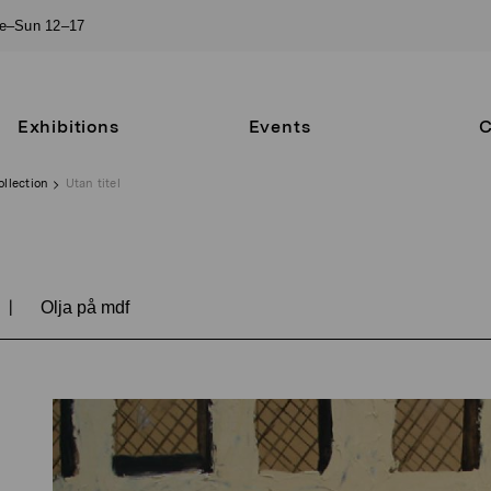
ue–Sun 12–17
Exhibitions
Events
C
ollection
Utan titel
|
Olja på mdf