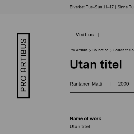
Skip
Elverket Tue–Sun 11–17 | Sinne T
to
content
Visit us
Open
Pro
sub
Artibus
navigation
logo
Pro Artibus
Collection
Search the c
Utan titel
|
Rantanen Matti
2000
Name of work
Utan titel