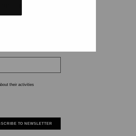
tions and events
e
out their activities
SCRIBE TO NEWSLETTER