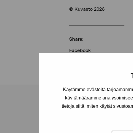
© Kuvasto 2026
Share:
Facebook
Linkedin
Käytämme evästeitä tarjoamamme 
kävijämäärämme analysoimiseen
tietoja siitä, miten käytät sivusto
Pro Artibus