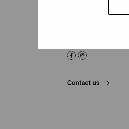
Foundation
Gustav Wasas gata 11
10600 Ekenäs
proartibus@proartibus.fi
+358 (0)50 371 6339
Contact us