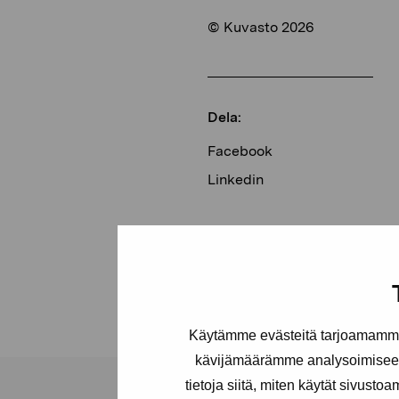
© Kuvasto 2026
Dela:
Facebook
Linkedin
Käytämme evästeitä tarjoamamme 
kävijämäärämme analysoimiseen
tietoja siitä, miten käytät sivusto