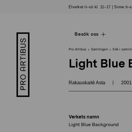
Skip
Elverket ti–sö kl. 11–17 | Sinne ti–
to
content
Besök oss
Open
Pro
sub
Artibus
navigation
logo
Pro Artibus
Samlingen
Sök i samli
Light Blue
|
Rakauskaitè Asta
200
Verkets namn
Light Blue Background