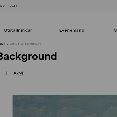
sö kl. 12–17
Utställningar
Evenemang
S
ngen
Light Blue Background
 Background
|
1
Akryl