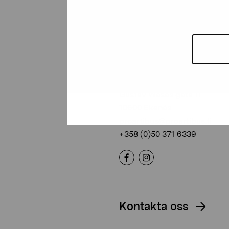
Stiftelsen Pro
Artibus
Gustav Wasas gata 11
10600 Ekenäs
proartibus@proartibus.fi
+358 (0)50 371 6339
Kontakta oss