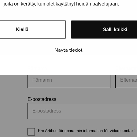
joita on kerätty, kun olet käyttänyt heidän palvelujaan.
Kiellä
Salli kaikki
Håll dig uppdaterad om aktuell
och evenemang
Näytä tiedot
Förnamn
Efternam
E-postadress
Pro Artibus får spara min information för vidare kontakt