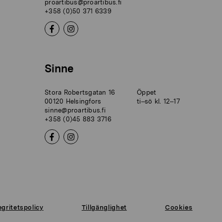
proartibus@proartibus.fi
+358 (0)50 371 6339
Sinne
Stora Robertsgatan 16
Öppet
00120 Helsingfors
ti–sö kl. 12–17
sinne@proartibus.fi
+358 (0)45 883 3716
egritetspolicy
Tillgänglighet
Cookies