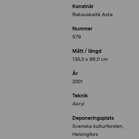
Konstnär
Rakauskaitè Asta
Nummer
579
Mått / längd
135,0 x 96,0 cm
År
2001
Teknik
Akryl
Deponeringsplats
Svenska kulturfonden,
Helsingfors