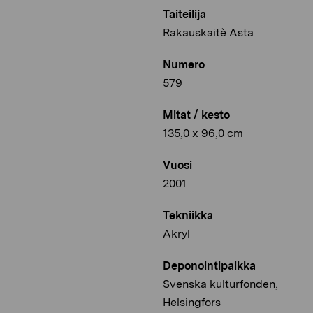
Taiteilija
Rakauskaitè Asta
Numero
579
Mitat / kesto
135,0 x 96,0 cm
Vuosi
2001
Tekniikka
Akryl
Deponointipaikka
Svenska kulturfonden,
Helsingfors