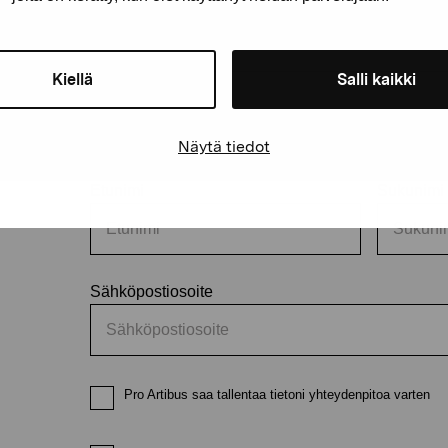
äätiö
Kiellä
Salli kaikki
Pysy ajantasalla näyttelyistä 
Näytä tiedot
Etunimi
Sukunimi
Sähköpostiosoite
Pro Artibus saa tallentaa tietoni yhteydenpitoa varten