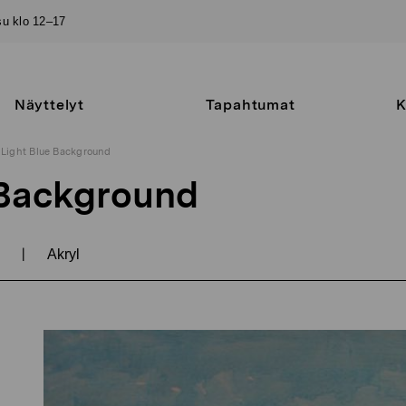
–su klo 12–17
Näyttelyt
Tapahtumat
K
Light Blue Background
 Background
|
1
Akryl