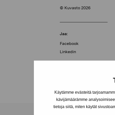
© Kuvasto 2026
Jaa:
Facebook
Linkedin
Käytämme evästeitä tarjoamamme 
kävijämäärämme analysoimiseen
tietoja siitä, miten käytät sivusto