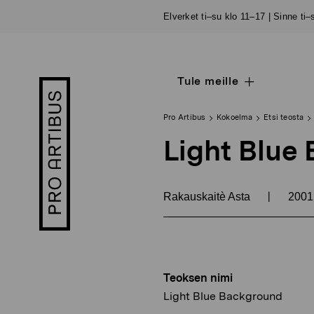
Siirry
Elverket ti–su klo 11–17 | Sinne ti
sisältöön
Tule meille
Open
Pro
sub
Artibus
navigation
logo
Pro Artibus
Kokoelma
Etsi teosta
Light Blue
|
Rakauskaitè Asta
200
Teoksen nimi
Light Blue Background