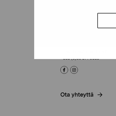
Pro Artibus -s
Kustaa Vaasan katu 11
10600 Tammisaari
proartibus@proartibus.fi
+358 (0)50 371 6339
Ota yhteyttä