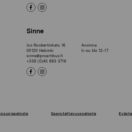
Sinne
Iso Roobertinkatu 16
Avoinna
00120 Helsinki
ti–su klo 12–17
sinne@proartibus.fi
+358 (0)45 883 3716
tosuojaseloste
Saavutettavuusseloste
Eväste