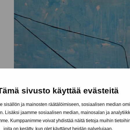
Tämä sivusto käyttää evästeitä
sisällön ja mainosten räätälöimiseen, sosiaalisen median om
. Lisäksi jaamme sosiaalisen median, mainosalan ja analytii
amme. Kumppanimme voivat yhdistää näitä tietoja muihin tietoihin, 
joita on kerätty, kun olet käyttänyt heidän palvelujaan.