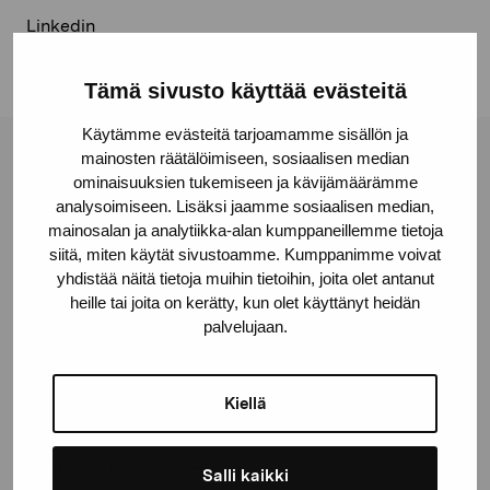
Linkedin
Tämä sivusto käyttää evästeitä
Käytämme evästeitä tarjoamamme sisällön ja
mainosten räätälöimiseen, sosiaalisen median
Stiftelsen Pro Artibus
ominaisuuksien tukemiseen ja kävijämäärämme
analysoimiseen. Lisäksi jaamme sosiaalisen median,
mainosalan ja analytiikka-alan kumppaneillemme tietoja
Gustav Wasas gata 11
siitä, miten käytät sivustoamme. Kumppanimme voivat
10600 Ekenäs
yhdistää näitä tietoja muihin tietoihin, joita olet antanut
proartibus@proartibus.fi
heille tai joita on kerätty, kun olet käyttänyt heidän
palvelujaan.
+358 (0)50 371 6339
Kiellä
Kontakta oss
Salli kaikki