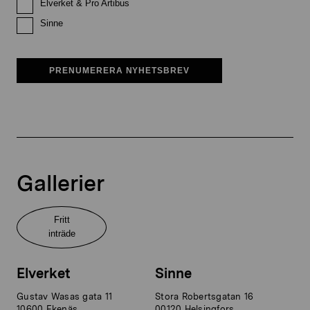
Elverket & Pro Artibus
Sinne
PRENUMERERA NYHETSBREV
Gallerier
Fritt
inträde
Elverket
Sinne
Gustav Wasas gata 11
Stora Robertsgatan 16
10600 Ekenäs
00120 Helsingfors