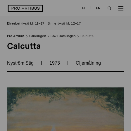
Skip
logo
FI
EN
to
OPEN
OP
content
Elverket ti–sö kl. 11–17 | Sinne ti–sö kl. 12–17
SEARCH
NAV
Pro Artibus
Samlingen
Sök i samlingen
Calcutta
Calcutta
|
|
Nyström Stig
1973
Oljemålning