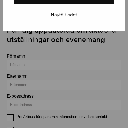
Näytä tiedot
Håll dig uppdaterad om aktuella
utställningar och evenemang
Förnamn
Efternamn
E-postadress
Pro Artibus får spara min information för vidare kontakt