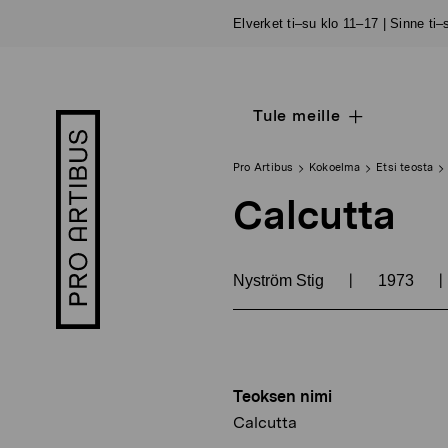
Siirry
Elverket ti–su klo 11–17 | Sinne ti
sisältöön
Tule meille
Open
Pro
sub
Artibus
navigation
logo
Pro Artibus
Kokoelma
Etsi teosta
Calcutta
|
|
Nyström Stig
1973
Teoksen nimi
Calcutta