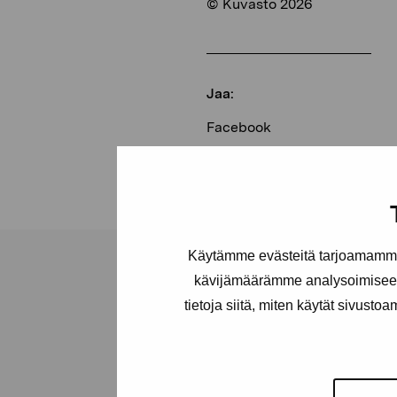
© Kuvasto 2026
Jaa:
Facebook
Linkedin
Käytämme evästeitä tarjoamamme 
kävijämäärämme analysoimiseen
tietoja siitä, miten käytät sivusto
Pro Artibus -s