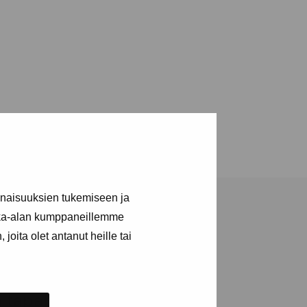
inaisuuksien tukemiseen ja
kka-alan kumppaneillemme
joita olet antanut heille tai
ja tapahtumista