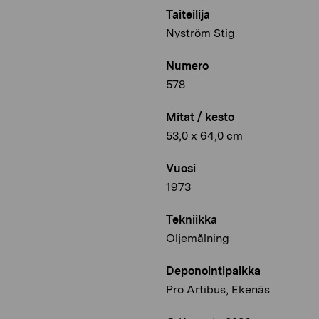
Taiteilija
Nyström Stig
Numero
578
Mitat / kesto
53,0 x 64,0 cm
Vuosi
1973
Tekniikka
Oljemålning
Deponointipaikka
Pro Artibus, Ekenäs