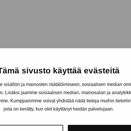
Tämä sivusto käyttää evästeitä
sisällön ja mainosten räätälöimiseen, sosiaalisen median om
. Lisäksi jaamme sosiaalisen median, mainosalan ja analytii
amme. Kumppanimme voivat yhdistää näitä tietoja muihin tietoihin, 
joita on kerätty, kun olet käyttänyt heidän palvelujaan.
äätiö
Pysy ajantasalla näyttelyistä 