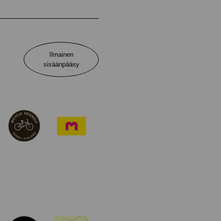
Ilmainen
sisäänpääsy