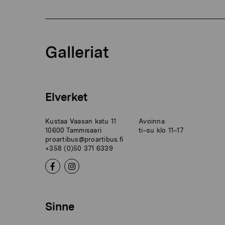
Galleriat
Elverket
Kustaa Vaasan katu 11
Avoinna
10600 Tammisaari
ti–su klo 11–17
proartibus@proartibus.fi
+358 (0)50 371 6339
Sinne