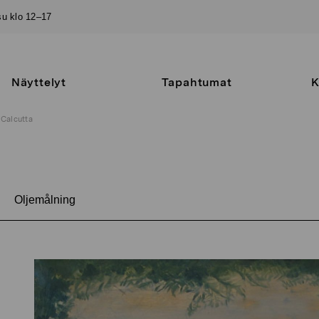
–su klo 12–17
Näyttelyt
Tapahtumat
K
Calcutta
Oljemålning