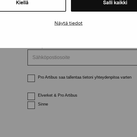
Kiellä
Salli kaikki
Etunimi
Sukunimi
Näytä tiedot
Sähköpostiosoite
Pro Artibus saa tallentaa tietoni yhteydenpitoa varten
Elverket & Pro Artibus
Sinne