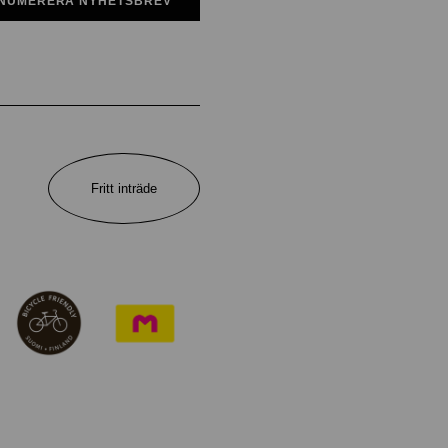
NUMERERA NYHETSBREV
Fritt inträde