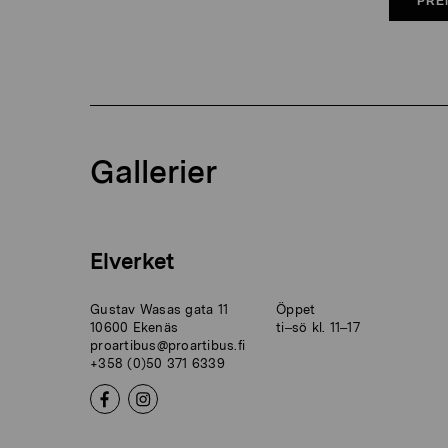
PRE
Gallerier
Elverket
Gustav Wasas gata 11
Öppet
10600 Ekenäs
ti–sö kl. 11–17
proartibus@proartibus.fi
+358 (0)50 371 6339