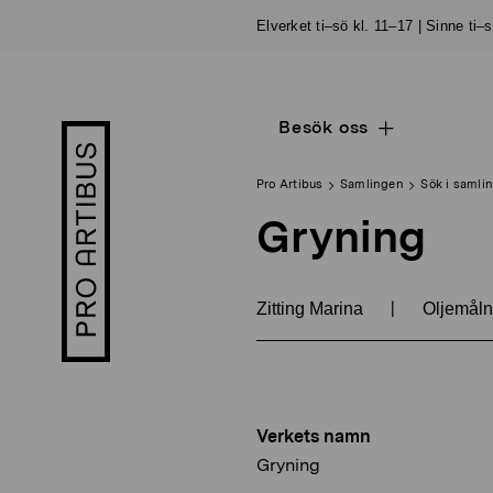
Skip
Elverket ti–sö kl. 11–17 | Sinne ti–
to
content
Besök oss
Open
Pro
sub
Artibus
navigation
logo
Pro Artibus
Samlingen
Sök i samli
Gryning
|
Zitting Marina
Oljemåln
Verkets namn
Gryning