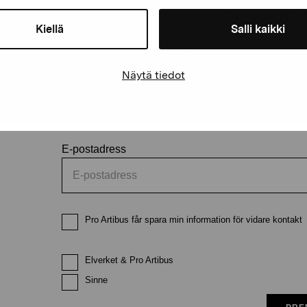
Håll dig uppdaterad om aktuell
Kiellä
Salli kaikki
och evenemang
Näytä tiedot
Förnamn
Efternam
E-postadress
Pro Artibus får spara min information för vidare kontakt
Elverket & Pro Artibus
Sinne